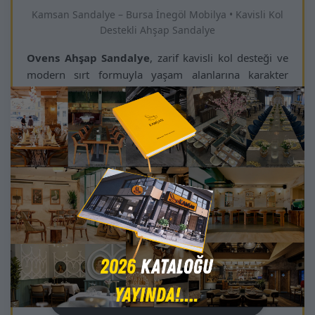
Kamsan Sandalye – Bursa İnegöl Mobilya • Kavisli Kol
Destekli Ahşap Sandalye
Ovens Ahşap Sandalye
, zarif kavisli kol desteği ve
modern sırt formuyla yaşam alanlarına karakter
kazandıran özel bir tasarımdır. Doğal masif ahşap
gövdesi, mekâna sıcaklık ve kalite hissi katar.
Geniş oturum alanı ve konforlu minderi uzun süreli
kullanımda bile yüksek rahatı destekler. Yoğun trafik
gerektiren restoran, kafe, otel ve kurumsal mekanlar
için uygun yüksek performanslı yapı sunar.
Proje bazlı özelleştirilebilir döşeme, renk ve ahşap
tonları sayesinde Ovens modeli, iç mimari ve ticari
mekanlarda “şık ve fonksiyonel ahşap sandalye”
arayanlar için öne çıkan bir tercihtir.
Ürünü Katalogda Hemen İncele