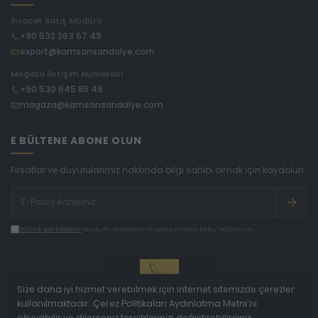
İhracat Satış Müdürü
+90 532 263 67 49
export@kamsansandalye.com
Mağaza İletişim Numarası
+90 530 645 85 49
magaza@kamsansandalye.com
E BÜLTENE ABONE OLUN
Fırsatlar ve duyurularımız hakkında bilgi sahibi olmak için kaydolun.
Gizlilik politikasını
okudum ve elektronik posta almayı kabul ediyorum.
Size daha iyi hizmet verebilmek için internet sitemizde çerezler
kullanılmaktadır. Çerez Politikaları Aydınlatma Metni’ni