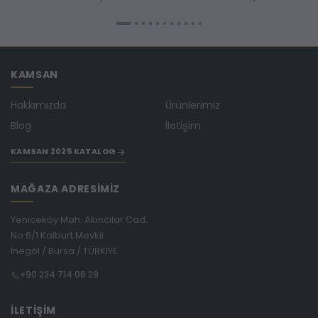
KAMSAN
Hakkımızda
Ürünlerimiz
Blog
İletişim
KAMSAN 2025 KATALOG
MAĞAZA ADRESİMİZ
Yeniceköy Mah. Akıncılar Cad.
No:6/1 Kalburt Mevkii
İnegöl / Bursa / TÜRKİYE
+90 224 714 06 29
İLETİŞİM