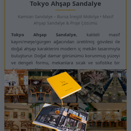
Tokyo Ahşap Sandalye
Kamsan Sandalye – Bursa İnegöl Mobilya • Masif
Ahşap Sandalye & Proje Çözümü
Tokyo Ahşap Sandalye
, kaliteli masif
kayın/meşe/gürgen ağacından üretilmiş gövdesi ile
doğal ahşap karakterini modern iç mekân tasarımıyla
buluşturur. Doğal damar görünümü korunmuş yüzeyi
ve dengeli formu, mekanlara sıcak ve sofistike bir
dokunuş sağlar.
Geniş oturum minderi ve ergonomik sırt desteği
sayesinde uzun oturumlarda bile yüksek konfor
sunar. Otel lobisi, restoran, kafe, villa ve kurumsal
alanlar gibi yoğun trafik gerektiren projelerde seçim
sırası üstlerde yer alır. :contentReference[oaicite:2]
{index=2}
Projeye özel olarak sunulan döşeme kumaşları, leke