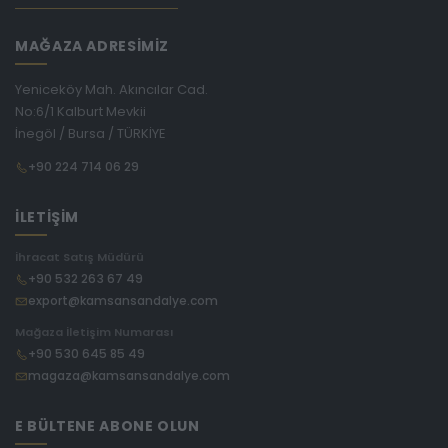
MAĞAZA ADRESİMİZ
Yeniceköy Mah. Akıncılar Cad.
No:6/1 Kalburt Mevkii
İnegöl / Bursa / TÜRKİYE
+90 224 714 06 29
İLETİŞİM
İhracat Satış Müdürü
+90 532 263 67 49
export@kamsansandalye.com
Mağaza İletişim Numarası
+90 530 645 85 49
magaza@kamsansandalye.com
E BÜLTENE ABONE OLUN