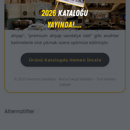
tutmaz yüzey seçenekleri ve farklı ahşap tonları,
Tokyo modelini iç mimarlar ve dekorasyon
profesyonelleri için “şık, fonksiyonel ve dayanıklı
ahşap sandalye” haline getirir. Arama motorlarında
“ahşap sandalye İnegöl”, “proje sandalyesi masif
ahşap”, “premium ahşap sandalye otel” gibi anahtar
kelimelerle öne çıkmak üzere optimize edilmiştir.
Ürünü Katalogda Hemen İncele
© 2025 Kamsan Sandalye - Bursa İnegöl Mobilya – Tüm Hakları
Saklıdır
Alternatifler