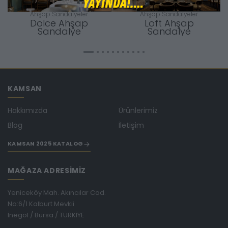
Ahşap Sandalyeler
Ahşap Sandalyeler
Dolce Ahşap
Loft Ahşap
Sandalye
Sandalye
KAMSAN
Hakkımızda
Ürünlerimiz
Blog
İletişim
KAMSAN 2025 KATALOG
MAĞAZA ADRESİMİZ
Yeniceköy Mah. Akıncılar Cad.
No:6/1 Kalburt Mevkii
İnegöl / Bursa / TÜRKİYE