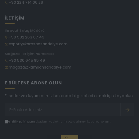
+90 224 714 06 29
İLETİŞİM
İhracat Satış Müdürü
+90 532 263 67 49
export@kamsansandalye.com
Mağaza İletişim Numarası
+90 530 645 85 49
magaza@kamsansandalye.com
E BÜLTENE ABONE OLUN
Fırsatlar ve duyurularımız hakkında bilgi sahibi olmak için kaydolun.
Gizlilik politikasını
okudum ve elektronik posta almayı kabul ediyorum.