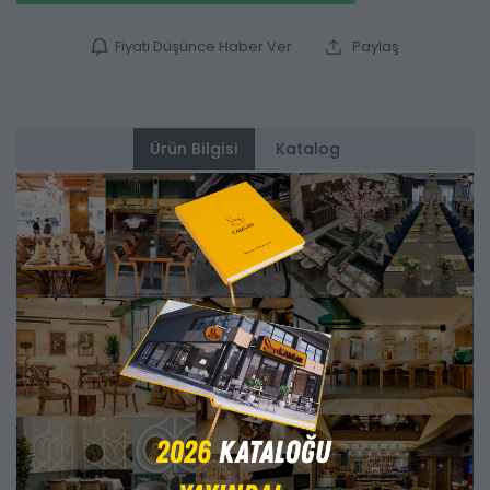
Fiyatı Düşünce Haber Ver
Paylaş
Ürün Bilgisi
Katalog
Alternatifler