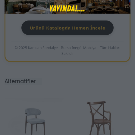
premium dekorasyonlarda kusursuz bir bütünlük
yakalayarak mekanlara değer katar.
Ürünü Katalogda Hemen İncele
© 2025 Kamsan Sandalye - Bursa İnegöl Mobilya – Tüm Hakları
Saklıdır
Alternatifler