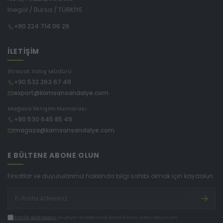
İnegöl / Bursa / TÜRKİYE
+90 224 714 06 29
İLETİŞİM
İhracat Satış Müdürü
+90 532 263 67 49
export@kamsansandalye.com
Mağaza İletişim Numarası
+90 530 645 85 49
magaza@kamsansandalye.com
E BÜLTENE ABONE OLUN
Fırsatlar ve duyurularımız hakkında bilgi sahibi olmak için kaydolun.
Gizlilik politikasını
okudum ve elektronik posta almayı kabul ediyorum.