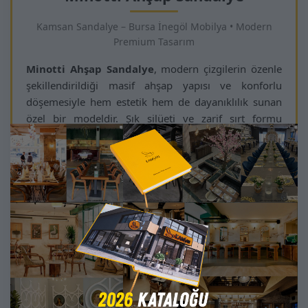
Kamsan Sandalye – Bursa İnegöl Mobilya • Modern
Premium Tasarım
Minotti Ahşap Sandalye
, modern çizgilerin özenle
şekillendirildiği masif ahşap yapısı ve konforlu
döşemesiyle hem estetik hem de dayanıklılık sunan
özel bir modeldir. Şık silüeti ve zarif sırt formu
sayesinde her yaşam alanında prestijli bir görünüm
oluşturur.
Proje bazlı üretim için ideal olan Minotti; restoran,
cafe, otel, villa ve kurumsal konseptlerde yoğun
kullanıma uygun yüksek dayanım sağlar. Ergonomik
oturum derinliği ve yumuşak sünger yapısı,
kullanıcıya uzun süreli konfor sunar.
Kumaş, renk ve ahşap tonlarının projeye göre
özelleştirilebilmesi, iç mimarların bu modeli tercih
etmesinin başlıca nedenidir. Modern, sade ve