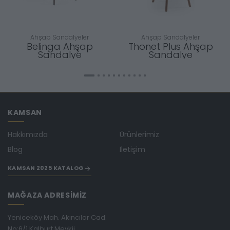
Ahşap Sandalyeler
Ahşap Sandalyeler
Belinga Ahşap
Thonet Plus Ahşap
Sandalye
Sandalye
KAMSAN
Hakkımızda
Ürünlerimiz
Blog
İletişim
KAMSAN 2025 KATALOG
MAĞAZA ADRESİMİZ
Yeniceköy Mah. Akıncılar Cad.
No:6/1 Kalburt Mevkii