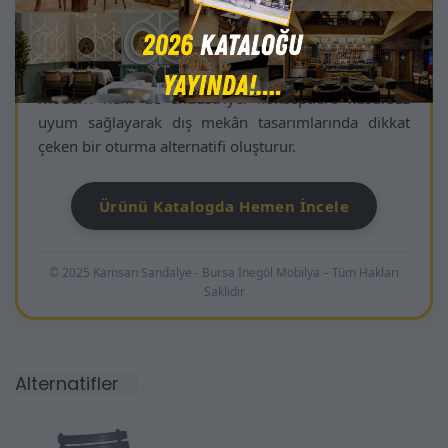
Zebra Plus; minimal, güçlü ve modern çizgisiyle
mekânlara profesyonel bir estetik kazandırır. İnce
metal işçiliği ve zamansız yapısı sayesinde hem
modern hem de endüstriyel konseptlere kusursuz
uyum sağlayarak dış mekân tasarımlarında dikkat
çeken bir oturma alternatifi oluşturur.
Ürünü Katalogda Hemen İncele
© 2025 Kamsan Sandalye - Bursa İnegöl Mobilya – Tüm Hakları
Saklıdır
Alternatifler