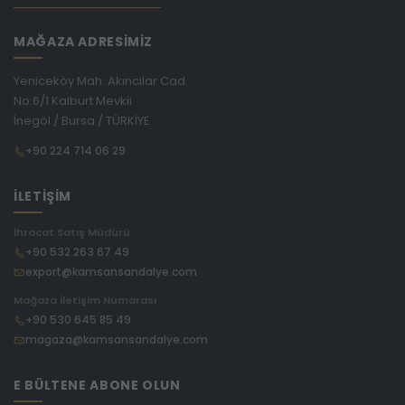
MAĞAZA ADRESİMİZ
Yeniceköy Mah. Akıncılar Cad.
No:6/1 Kalburt Mevkii
İnegöl / Bursa / TÜRKİYE
+90 224 714 06 29
İLETİŞİM
İhracat Satış Müdürü
+90 532 263 67 49
export@kamsansandalye.com
Mağaza İletişim Numarası
+90 530 645 85 49
magaza@kamsansandalye.com
E BÜLTENE ABONE OLUN