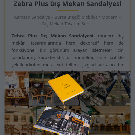
Zebra Plus Dış Mekan Sandalyesi
Kamsan Sandalye – Bursa İnegöl Mobilya • Modern –
Dış Mekan Tasarım Serisi
Zebra Plus Dış Mekan Sandalyesi
, modern dış
mekân tasarımlarında hem dekoratif hem de
fonksiyonel bir görünüm arayan işletmeler için
tasarlanmış karakteristik bir modeldir. İnce işçilikle
şekillendirilen metal sırt telleri, çizgisel ve akıcı bir
tasarım sunarken dış mekân mimarisine zarif bir
dinamizm kazandırır.
Dış mekân koşullarına dayanıklı metal gövdesi, UV
dayanımlı yüzey kaplaması ve ergonomik döşeme
oturum yapısıyla yüksek konfor sağlar. Kafe, restoran,
otel, teras ve şehir içi açık alan projelerinde uzun
ömürlü kullanım sunacak şekilde üretilmiştir. Yapısal
sağlamlığı, yoğun ticari projelerde bile formunu
koruyan dayanıklı bir çözüm sunar.