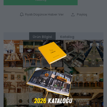
Fiyatı Düşünce Haber Ver
Paylaş
Ürün Bilgisi
Katalog
Alternatifler