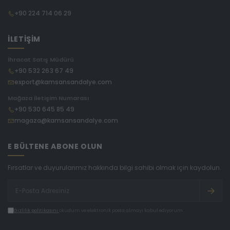
+90 224 714 06 29
İLETİŞİM
İhracat Satış Müdürü
+90 532 263 67 49
export@kamsansandalye.com
Mağaza İletişim Numarası
+90 530 645 85 49
magaza@kamsansandalye.com
E BÜLTENE ABONE OLUN
Fırsatlar ve duyurularımız hakkında bilgi sahibi olmak için kaydolun.
Gizlilik politikasını
okudum ve elektronik posta almayı kabul ediyorum.