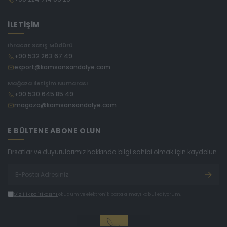
İLETİŞİM
İhracat Satış Müdürü
+90 532 263 67 49
export@kamsansandalye.com
Mağaza İletişim Numarası
+90 530 645 85 49
magaza@kamsansandalye.com
E BÜLTENE ABONE OLUN
Fırsatlar ve duyurularımız hakkında bilgi sahibi olmak için kaydolun.
Gizlilik politikasını
okudum ve elektronik posta almayı kabul ediyorum.