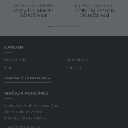
Dış Mekan Sandalyeleri
Dış Mekan Sandalyeleri
Missy Dış Mekan
Lolly Dış Mekan
Sandalyesi
Sandalyesi
KAMSAN
Hakkımızda
Ürünlerimiz
Blog
İletişim
KAMSAN 2025 KATALOG
MAĞAZA ADRESİMİZ
Yeniceköy Mah. Akıncılar Cad.
No:6/1 Kalburt Mevkii
İnegöl / Bursa / TÜRKİYE
+90 224 714 06 29