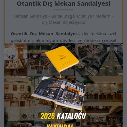
Otantik Dış Mekan Sandalyesi
Kamsan Sandalye – Bursa İnegöl Mobilya • Modern –
Dış Mekan Koleksiyonu
Otantik Dış Mekan Sandalyesi
, dış mekâna özel
geliştirilmiş alüminyum gövdesi ve modern çizgisel
sırt tasarımıyla hem profesyonel işletmeler hem de
şık ev terasları için ideal bir oturma çözümüdür.
Hafif ama son derece dayanıklı yapısı sayesinde kolay
taşınabilir; hava koşullarına dirençli elektrostatik fırın
boya yüzeyi ile uzun yıllar ilk günkü formunu korur.
Yatay çizgi formundaki oturum ve sırt tasarımı,
ergonomik oturma deneyimi sunarken modern dış
mekân dekorasyonlarında güçlü bir görsel vurgu
yaratır. İstiflenebilir yapısı sayesinde cafe, restoran,
otel açık alanları, sahil işletmeleri, balkon ve veranda
gibi yoğun kullanım alanlarında büyük kolaylık sağlar.