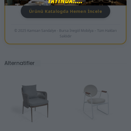
Ürünü Katalogda Hemen İncele
© 2025 Kamsan Sandalye - Bursa İnegöl Mobilya – Tüm Hakları
Saklıdır
Alternatifler