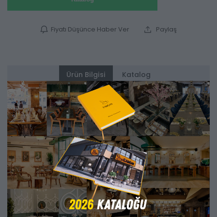
Fiyatı Düşünce Haber Ver
Paylaş
Ürün Bilgisi
Katalog
Alternatifler