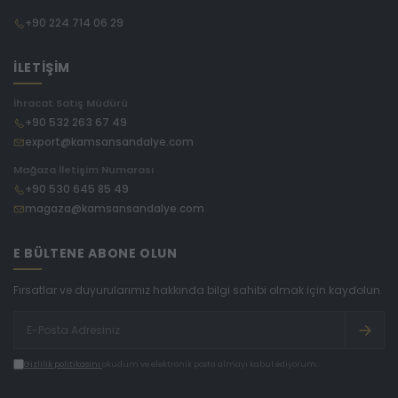
+90 224 714 06 29
İLETİŞİM
İhracat Satış Müdürü
+90 532 263 67 49
export@kamsansandalye.com
Mağaza İletişim Numarası
+90 530 645 85 49
magaza@kamsansandalye.com
E BÜLTENE ABONE OLUN
Fırsatlar ve duyurularımız hakkında bilgi sahibi olmak için kaydolun.
Gizlilik politikasını
okudum ve elektronik posta almayı kabul ediyorum.