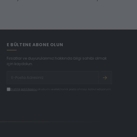
E BÜLTENE ABONE OLUN
Fırsatlar ve duyurularımız hakkında bilgi sahibi olmak
için kaydolun.
Gizlilik politikasını
okudum ve elektronik posta almayı kabul ediyorum.