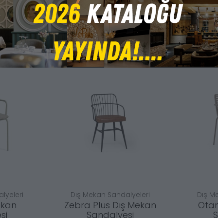
lyeleri
Dış Mekan Sandalyeleri
Dış M
ekan
Zebra Plus Dış Mekan
Otan
si
Sandalyesi
S