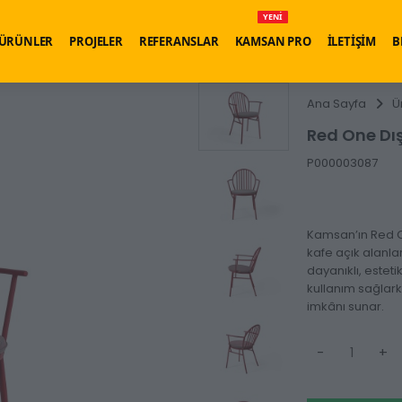
YENİ
ÜRÜNLER
PROJELER
REFERANSLAR
KAMSAN PRO
İLETİŞİM
B
Ana Sayfa
Ü
Red One Dı
P000003087
Kamsan’ın Red On
kafe açık alanlar
dayanıklı, estet
kullanım sağlar
imkânı sunar.
-
+