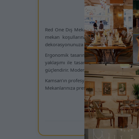
Kamsan Sandaly
Red One Dış Mekan Sandalyesi, Kamsan’ın açı
mekan koşullarına karşı dirençli olup uzu
dekorasyonunuza kusursuz uyum sağlar.
Ergonomik tasarımı ve dengeli yapısı say
yaklaşımı ile tasarlanan bu sandalye, otel
güçlendirir. Modern çizgileri ve zarif detayl
Kamsan’ın profesyonel tasarım anlayışı saye
Mekanlarınıza prestij, konfor ve fonksiyonell