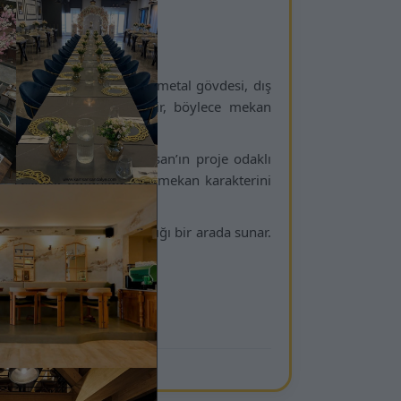
turma çözümleri
 biridir. Yüksek kaliteli metal gövdesi, dış
eğe göre özelleştirilebilir, böylece mekan
dahi konfor sunar. Kamsan’ın proje odaklı
inde estetik bütünlüğü ve mekan karakterini
ayanıklılığı hem de şıklığı bir arada sunar.