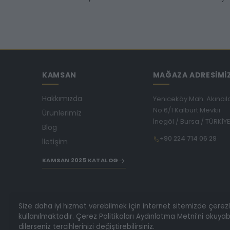
KAMSAN
MAĞAZA ADRESİMİ
Hakkımızda
Yeniceköy Mah. Akıncıl
No:6/1 Kalburt Mevkii
Ürünlerimiz
İnegöl / Bursa / TÜRKİY
Blog
+90 224 714 06 29
İletişim
KAMSAN 2025 KATALOG
Size daha iyi hizmet verebilmek için internet sitemizde çerez
kullanılmaktadır. Çerez Politikaları Aydınlatma Metni’ni okuyabi
dilerseniz tercihlerinizi değiştirebilirsiniz.