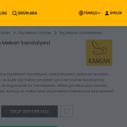
×
LOG
ÜRÜN ARA
TÜRKÇE
ÜYELİK
rünler
Dış Mekan Ürünler
Dış Mekan Sandalyeleri
ş Mekan Sandalyesi
e Dış Mekan Sandalyesi, otel bahçeleri, restoran terasları,
ı ve butik dış mekan projeleri için özel olarak tasarlanmış
ik ve ergonomik bir sandalyedir. Metal gövdesi uzun ömürlü
ken, kumaş ve metal renk seçenekleri mekanınıza özel tasarım
TEKLIF SEPETINE EKLE