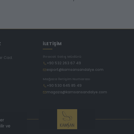
Z
İLETİŞİM
İhracat Satış Müdürü
ar Cad.
+90 532 263 67 49
export@kamsansandalye.com
E
Mağaza İletişim Numarası
+90 530 645 85 49
magaza@kamsansandalye.com
ler
lir ve