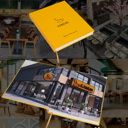
Red One Dış Mekan Sandalyesi
e - Bursa İnegöl Mobilya – Modern ve dayanıklı iç ve dış mekan o
k alan projeleri için geliştirdiği şık ve fonksiyonel çözümlerden
n süreli kullanım garantisi verir. Kumaş ve metal renkleri ist
esinde Red One Dış Mekan Sandalyesi, uzun süreli oturumlarda 
 terasları, restoran bahçeleri, kafe ve butik dış mekan projeler
arı, mekanlarınıza sofistike bir görünüm kazandırır.
sinde Red One Dış Mekan Sandalyesi, açık alan projelerinde hem d
ik kazandıran ideal bir seçimdir.
Ürünü Katalogta Hemen İncele
© 2025 Kamsan Sandalye - Bursa İnegöl Mobilya – Tüm Hakları Saklıdır