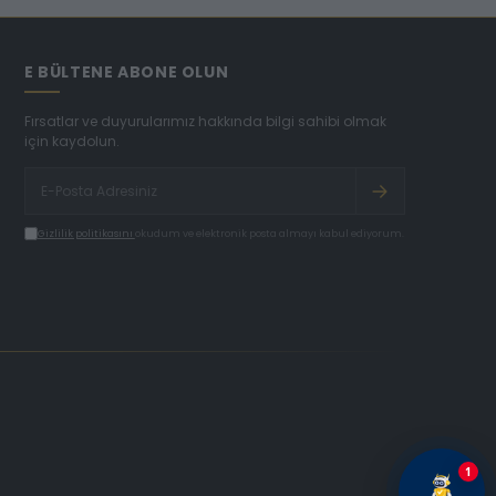
E BÜLTENE ABONE OLUN
Fırsatlar ve duyurularımız hakkında bilgi sahibi olmak
için kaydolun.
Gizlilik politikasını
okudum ve elektronik posta almayı kabul ediyorum.
1