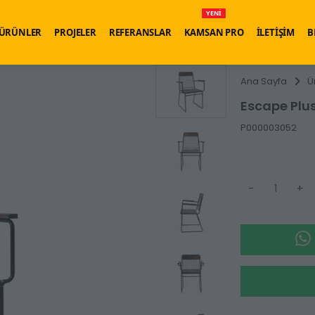
YENİ
ÜRÜNLER
PROJELER
REFERANSLAR
KAMSAN PRO
İLETİŞİM
B
Ana Sayfa
Ü
Escape Plu
P000003052
-
+