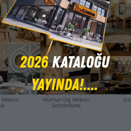
lyeleri
Dış Mekan Sandalyeleri
Dış M
ış Mekan
Horhun Dış Mekan
So
si
Sandalyesi