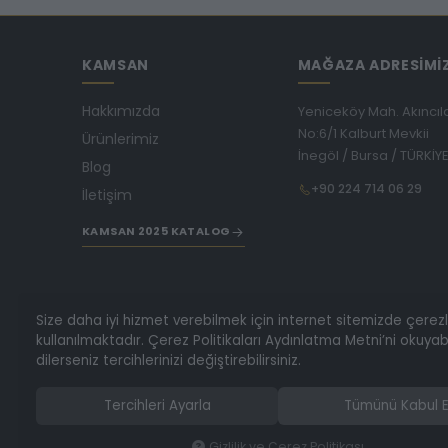
KAMSAN
MAĞAZA ADRESİMİ
Hakkımızda
Yeniceköy Mah. Akıncıl
No:6/1 Kalburt Mevkii
Ürünlerimiz
İnegöl / Bursa / TÜRKİY
Blog
+90 224 714 06 29
İletişim
KAMSAN 2025 KATALOG
Size daha iyi hizmet verebilmek için internet sitemizde çerez
kullanılmaktadır. Çerez Politikaları Aydınlatma Metni’ni okuyabi
dilerseniz tercihlerinizi değiştirebilirsiniz.
Tercihleri Ayarla
Tümünü Kabul E
Gizlilik ve Çerez Politikası