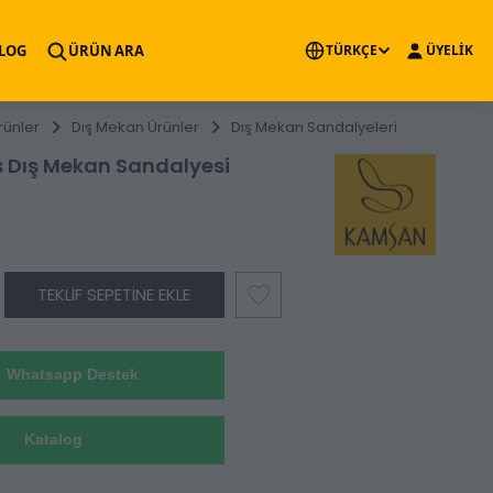
×
LOG
ÜRÜN ARA
TÜRKÇE
ÜYELİK
rünler
Dış Mekan Ürünler
Dış Mekan Sandalyeleri
s Dış Mekan Sandalyesi
TEKLIF SEPETINE EKLE
Whatsapp Destek
Katalog