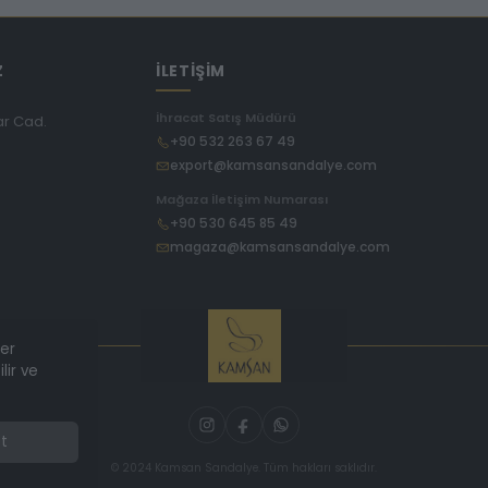
Z
İLETİŞİM
İhracat Satış Müdürü
ar Cad.
+90 532 263 67 49
export@kamsansandalye.com
E
Mağaza İletişim Numarası
+90 530 645 85 49
magaza@kamsansandalye.com
ler
lir ve
t
© 2024 Kamsan Sandalye. Tüm hakları saklıdır.