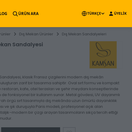
×
LOG
ÜRÜN ARA
TÜRKÇE
ÜYELİK
rünler
Dış Mekan Ürünler
Dış Mekan Sandalyeleri
Mekan Sandalyesi
Sandalyesi, klasik Fransız çizgilerini modern dış mekân
buluşturan zarif bir tasarıma sahiptir. Oval sırt formu ve kompakt
 restoran, kafe, otel terasları ve şehir meydanı konseptlerinde
de fonksiyonel bir kullanım sunar. Metal gövdesi, UV dayanımlı
ah örgü sırt tasarımıyla dış mekânda uzun ömürlü dayanıklılık
ısı ve şık duruşuyla Paris modeli, profesyonel açık alan
taljik–modern bir çizgi arayan tasarımcıların sıkça tercih ettiği
rmudur.