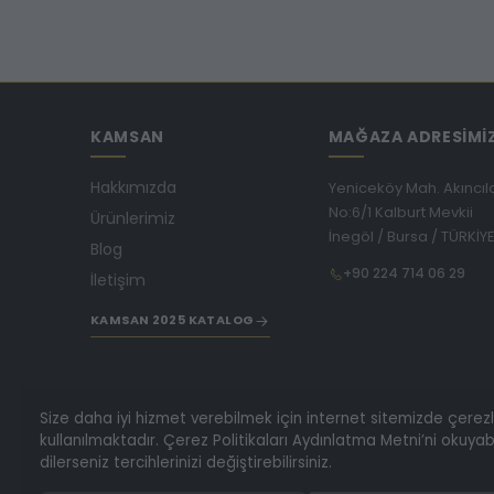
KAMSAN
MAĞAZA ADRESİMİ
Hakkımızda
Yeniceköy Mah. Akıncıl
No:6/1 Kalburt Mevkii
Ürünlerimiz
İnegöl / Bursa / TÜRKİY
Blog
+90 224 714 06 29
İletişim
KAMSAN 2025 KATALOG
Size daha iyi hizmet verebilmek için internet sitemizde çerez
kullanılmaktadır. Çerez Politikaları Aydınlatma Metni’ni okuyabi
dilerseniz tercihlerinizi değiştirebilirsiniz.