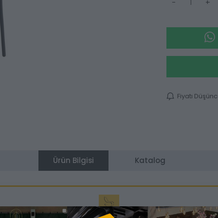
-
+
Fiyatı Düşün
Ürün Bilgisi
Katalog