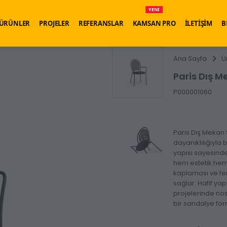
YENİ
ÜRÜNLER
PROJELER
REFERANSLAR
KAMSAN PRO
İLETİŞİM
B
Ana Sayfa
Ü
Paris Dış 
P000001060
Paris Dış Mekan 
dayanıklılığıyla 
yapısı sayesinde
hem estetik hem 
kaplaması ve fer
sağlar. Hafif yap
projelerinde nos
bir sandalye fo