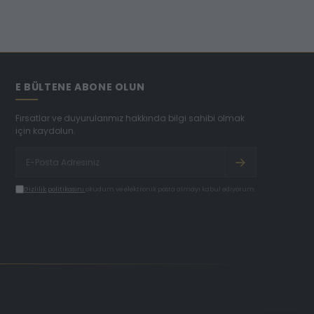
E BÜLTENE ABONE OLUN
Fırsatlar ve duyurularımız hakkında bilgi sahibi olmak
için kaydolun.
Gizlilik politikasını
okudum ve elektronik posta almayı kabul ediyorum.