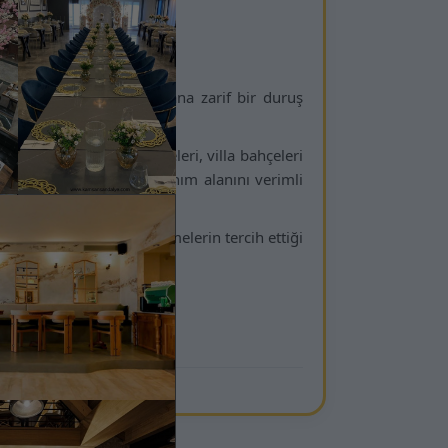
Serisi
gövde yapısıyla dış mekâna zarif bir duruş
iyonel bir kullanım sunar.
 terasları, meydan projeleri, villa bahçeleri
esyonel projelerde kullanım alanını verimli
mıyla mimarların ve işletmelerin tercih ettiği