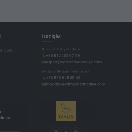
Z
İLETİŞİM
İhracat Satış Müdürü
ar Cad.
+90 532 263 67 49
export@kamsansandalye.com
E
Mağaza İletişim Numarası
+90 530 645 85 49
magaza@kamsansandalye.com
ler
lir ve