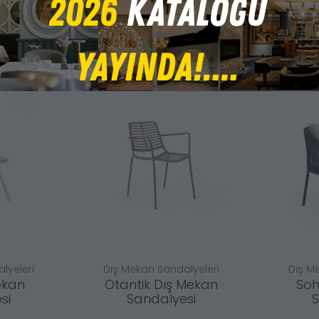
lyeleri
Dış Mekan Sandalyeleri
Dış M
ekan
Otantik Dış Mekan
Soh
si
Sandalyesi
S