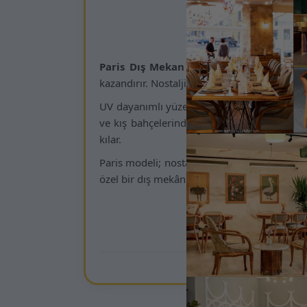
Kamsa
Paris Dış Mekan Sandalyesi
, klasik Fra
kazandırır. Nostaljik çizgileri modern dış m
UV dayanımlı yüzey kaplaması, dayanıklı meta
ve kış bahçelerinde uzun ömürlü kullanım s
kılar.
Paris modeli; nostaljik-modern çizgiyi dış me
özel bir dış mekân sandalyesidir.