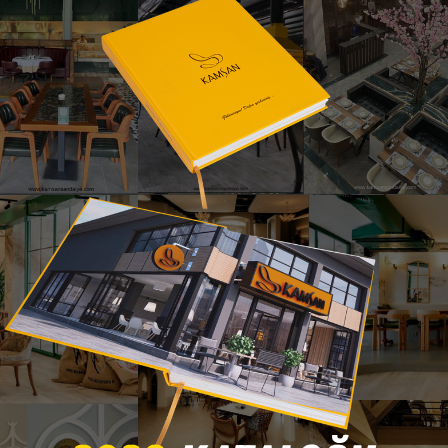
Paris Dış Mekan Sandalyesi
n Sandalye – Bursa İnegöl Mobilya • Modern – Dış Mekan Tasarım 
nsız tasarımından ilham alan oval sırt formu ve modern metal 
ekân dayanıklılığıyla birleştiren tasarımı, hem dekoratif hem fonks
l konstrüksiyonu ve ferah örgü sırt yapısıyla restoran, kafe, otel
ağlar. Hafif yapısı taşımayı kolaylaştırırken kompakt formu prof
kâna estetik bir şekilde taşıyan, sağlam yapısı ve göz alıcı tasarı
Ürünü Katalogda Hemen İncele
© 2025 Kamsan Sandalye - Bursa İnegöl Mobilya – Tüm Hakları Saklıdır