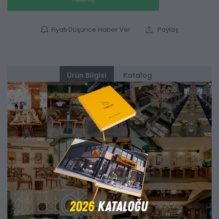
Fiyatı Düşünce Haber Ver
Paylaş
Ürün Bilgisi
Katalog
Alternatifler