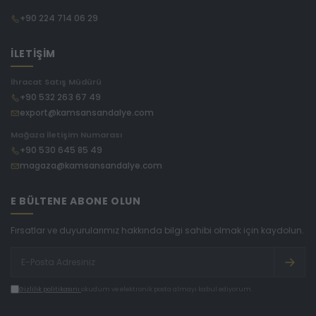
+90 224 714 06 29
İLETİŞİM
İhracat Satış Müdürü
+90 532 263 67 49
export@kamsansandalye.com
Mağaza İletişim Numarası
+90 530 645 85 49
magaza@kamsansandalye.com
E BÜLTENE ABONE OLUN
Fırsatlar ve duyurularımız hakkında bilgi sahibi olmak için kaydolun.
Gizlilik politikasını
okudum ve elektronik posta almayı kabul ediyorum.