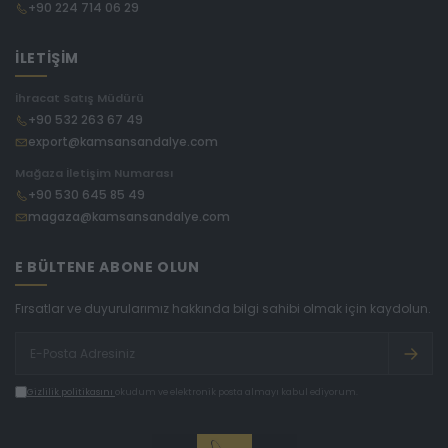
+90 224 714 06 29
İLETİŞİM
İhracat Satış Müdürü
+90 532 263 67 49
export@kamsansandalye.com
Mağaza İletişim Numarası
+90 530 645 85 49
magaza@kamsansandalye.com
E BÜLTENE ABONE OLUN
Fırsatlar ve duyurularımız hakkında bilgi sahibi olmak için kaydolun.
Gizlilik politikasını
okudum ve elektronik posta almayı kabul ediyorum.