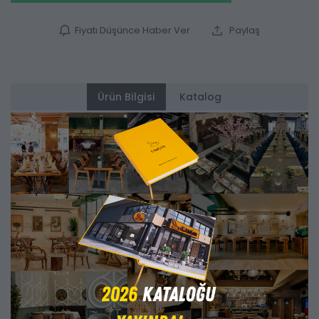
Fiyatı Düşünce Haber Ver
Paylaş
Ürün Bilgisi
Katalog
Alternatifler