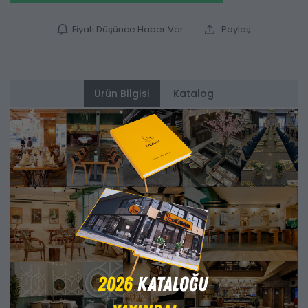
Fiyatı Düşünce Haber Ver
Paylaş
Ürün Bilgisi
Katalog
Alternatifler