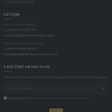
+90 224 714 06 29
İLETİŞİM
İhracat Satış Müdürü
+90 532 263 67 49
export@kamsansandalye.com
Mağaza İletişim Numarası
+90 530 645 85 49
magaza@kamsansandalye.com
E BÜLTENE ABONE OLUN
Fırsatlar ve duyurularımız hakkında bilgi sahibi olmak için kaydolun.
Gizlilik politikasını
okudum ve elektronik posta almayı kabul ediyorum.