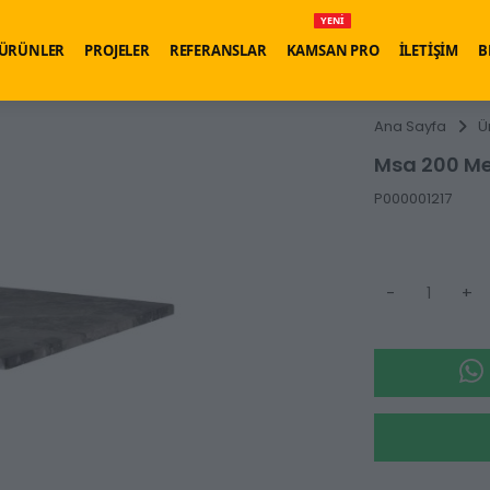
YENİ
ÜRÜNLER
PROJELER
REFERANSLAR
KAMSAN PRO
İLETİŞİM
B
Ana Sayfa
Ü
Msa 200 M
P000001217
-
+