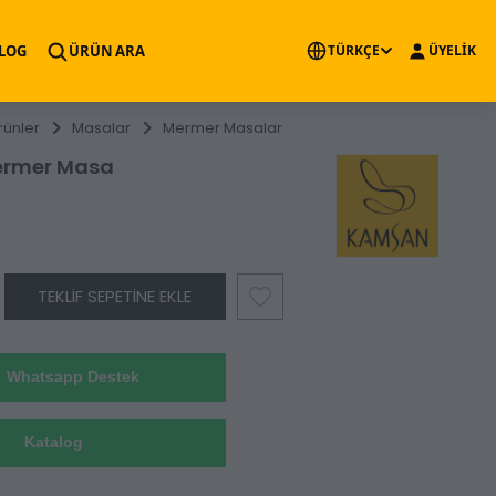
×
LOG
ÜRÜN ARA
TÜRKÇE
ÜYELİK
rünler
Masalar
Mermer Masalar
ermer Masa
TEKLIF SEPETINE EKLE
Whatsapp Destek
Katalog