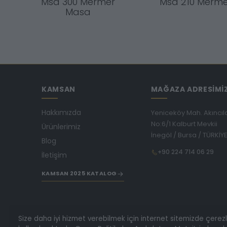
Msa 300 Mermer
Msa 210 Merm
Masa
KAMSAN
MAĞAZA ADRESİMİ
Hakkımızda
Yeniceköy Mah. Akıncıl
No:6/1 Kalburt Mevkii
Ürünlerimiz
İnegöl / Bursa / TÜRKİY
Blog
+90 224 714 06 29
İletişim
KAMSAN 2025 KATALOG
Size daha iyi hizmet verebilmek için internet sitemizde çerez