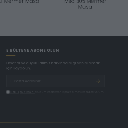
12 Mermer Masa
Msa 305 Mermer
Masa
E BÜLTENE ABONE OLUN
Fırsatlar ve duyurularımız hakkında bilgi sahibi olmak
için kaydolun.
Gizlilik politikasını
okudum ve elektronik posta almayı kabul ediyorum.