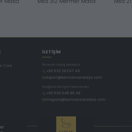
er Masa
Msa 312 Mermer Masa
Msa 2
Z
İLETİŞİM
İhracat Satış Müdürü
ar Cad.
+90 532 263 67 49
export@kamsansandalye.com
E
Mağaza İletişim Numarası
+90 530 645 85 49
magaza@kamsansandalye.com
ler