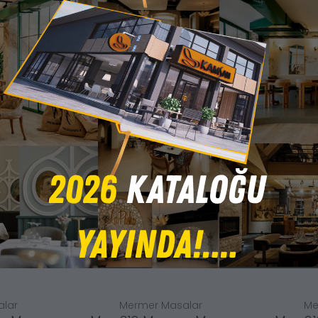
lar
Mermer Masalar
Me