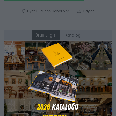
Fiyatı Düşünce Haber Ver
Paylaş
Ürün Bilgisi
Katalog
Alternatifler