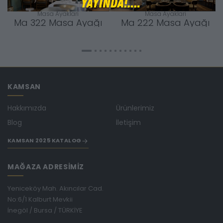
Masa Ayaklari
Masa Ayaklari
Ma 322 Masa Ayağı
Ma 222 Masa Ayağı
KAMSAN
Hakkımızda
Ürünlerimiz
Blog
İletişim
KAMSAN 2025 KATALOG
MAĞAZA ADRESİMİZ
Yeniceköy Mah. Akıncılar Cad.
No:6/1 Kalburt Mevkii
İnegöl / Bursa / TÜRKİYE