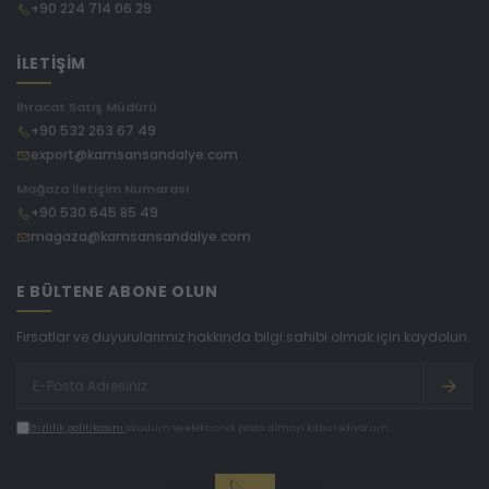
+90 224 714 06 29
İLETİŞİM
İhracat Satış Müdürü
+90 532 263 67 49
export@kamsansandalye.com
Mağaza İletişim Numarası
+90 530 645 85 49
magaza@kamsansandalye.com
E BÜLTENE ABONE OLUN
Fırsatlar ve duyurularımız hakkında bilgi sahibi olmak için kaydolun.
Gizlilik politikasını
okudum ve elektronik posta almayı kabul ediyorum.