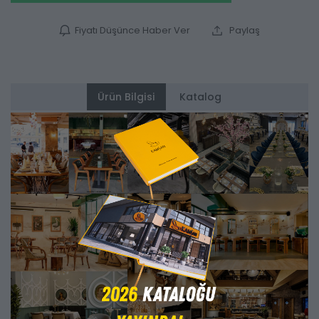
Fiyatı Düşünce Haber Ver
Paylaş
Ürün Bilgisi
Katalog
Alternatifler