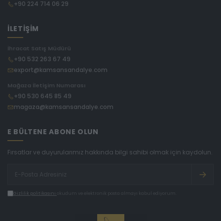
+90 224 714 06 29
İLETİŞİM
İhracat Satış Müdürü
+90 532 263 67 49
export@kamsansandalye.com
Mağaza İletişim Numarası
+90 530 645 85 49
magaza@kamsansandalye.com
E BÜLTENE ABONE OLUN
Fırsatlar ve duyurularımız hakkında bilgi sahibi olmak için kaydolun.
Gizlilik politikasını
okudum ve elektronik posta almayı kabul ediyorum.