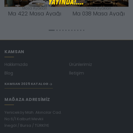
Masa Ayaklari
Masa Ayaklari
Ma 422 Masa Ayağı
Ma 038 Masa Ayağı
KAMSAN
Hakkımızda
Ürünlerimiz
Blog
İletişim
KAMSAN 2025 KATALOG
MAĞAZA ADRESİMİZ
Yeniceköy Mah. Akıncılar Cad.
No:6/1 Kalburt Mevkii
İnegöl / Bursa / TÜRKİYE