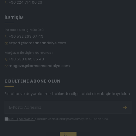
+90 224 714 06 29
İLETİŞİM
İhracat Satış Müdürü
+90 532 263 67 49
export@kamsansandalye.com
Mağaza İletişim Numarası
+90 530 645 85 49
magaza@kamsansandalye.com
E BÜLTENE ABONE OLUN
Fırsatlar ve duyurularımız hakkında bilgi sahibi olmak için kaydolun.
Gizlilik politikasını
okudum ve elektronik posta almayı kabul ediyorum.