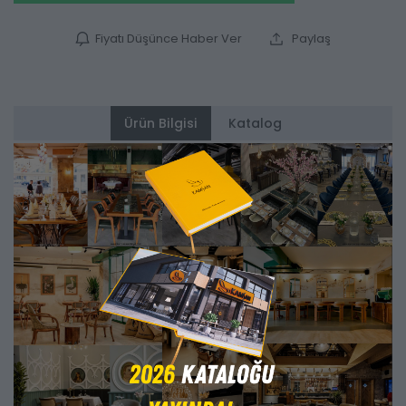
Fiyatı Düşünce Haber Ver
Paylaş
Ürün Bilgisi
Katalog
Alternatifler