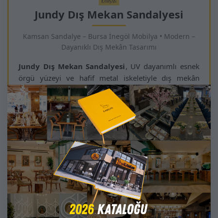
Jundy Dış Mekan Sandalyesi
Kamsan Sandalye – Bursa İnegöl Mobilya • Modern –
Dayanıklı Dış Mekân Tasarımı
Jundy Dış Mekan Sandalyesi
, UV dayanımlı esnek
örgü yüzeyi ve hafif metal iskeletiyle dış mekân
kullanımına özel tasarlanmış modern bir modeldir.
Ergonomik oturum şekli, örgü yapının sunduğu
konforla birleşerek uzun süreli kullanımda bile
rahatlık sağlar.
Dayanıklı metal ayakları ve sağlam konstrüksiyonu,
sandalyeyi profesyonel işletmelerde yoğun kullanım
için ideal hale getirir. Bahçe, teras, kafe, otel açık
alanları ve restoran dış mekânlarında modern bir
görünüm ve fonksiyonellik sağlar.
Jundy; hava koşullarına dayanıklılığı, hafifliği ve
estetik çizgisiyle premium dış mekân projeleri için