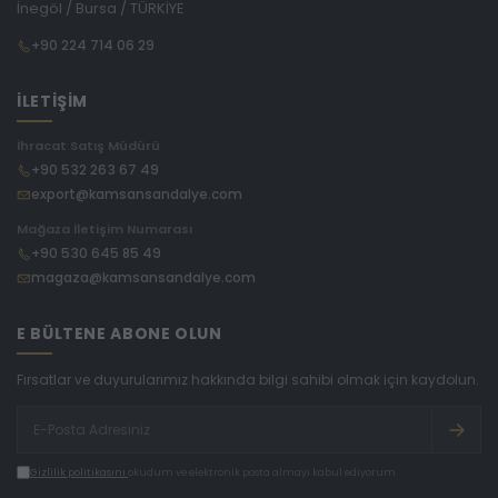
İnegöl / Bursa / TÜRKİYE
+90 224 714 06 29
İLETİŞİM
İhracat Satış Müdürü
+90 532 263 67 49
export@kamsansandalye.com
Mağaza İletişim Numarası
+90 530 645 85 49
magaza@kamsansandalye.com
E BÜLTENE ABONE OLUN
Fırsatlar ve duyurularımız hakkında bilgi sahibi olmak için kaydolun.
Gizlilik politikasını
okudum ve elektronik posta almayı kabul ediyorum.