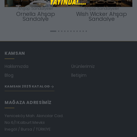
Ahşap Sandalyeler
Ahşap Sandalyeler
Ornella Ahşap
Wish Wicker Ahşap
Sandalye
Sandalye
KAMSAN
Hakkımızda
Ürünlerimiz
Blog
İletişim
KAMSAN 2025 KATALOG
MAĞAZA ADRESİMİZ
Yeniceköy Mah. Akıncılar Cad.
No:6/1 Kalburt Mevkii
İnegöl / Bursa / TÜRKİYE