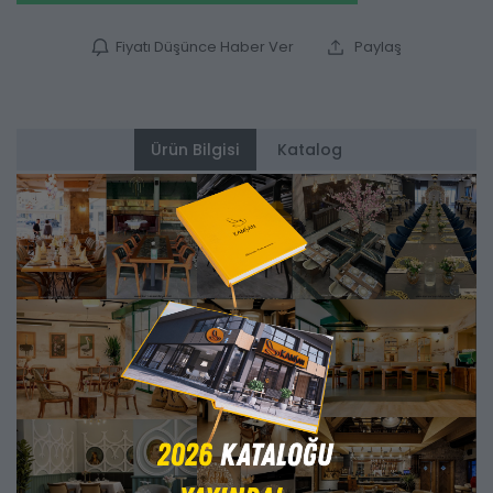
Fiyatı Düşünce Haber Ver
Paylaş
Ürün Bilgisi
Katalog
Alternatifler