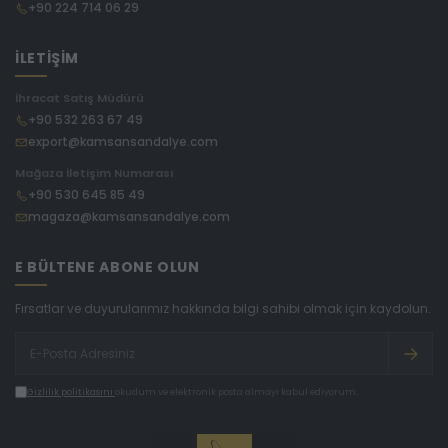
+90 224 714 06 29
İLETİŞİM
İhracat Satış Müdürü
+90 532 263 67 49
export@kamsansandalye.com
Mağaza İletişim Numarası
+90 530 645 85 49
magaza@kamsansandalye.com
E BÜLTENE ABONE OLUN
Fırsatlar ve duyurularımız hakkında bilgi sahibi olmak için kaydolun.
Gizlilik politikasını
okudum ve elektronik posta almayı kabul ediyorum.