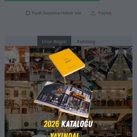
Fiyatı Düşünce Haber Ver
Paylaş
Ürün Bilgisi
Katalog
Alternatifler