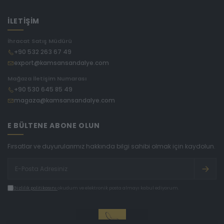
İLETİŞİM
İhracat Satış Müdürü
+90 532 263 67 49
export@kamsansandalye.com
Mağaza İletişim Numarası
+90 530 645 85 49
magaza@kamsansandalye.com
E BÜLTENE ABONE OLUN
Fırsatlar ve duyurularımız hakkında bilgi sahibi olmak için kaydolun.
Gizlilik politikasını
okudum ve elektronik posta almayı kabul ediyorum.