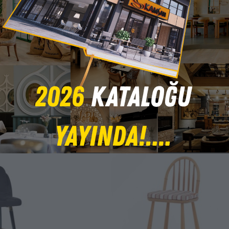
yeleri
Berjerler
ndalyesi
Shellby Berjer