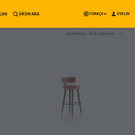
×
LOG
ÜRÜN ARA
TÜRKÇE
ÜYELİK
Sıralama