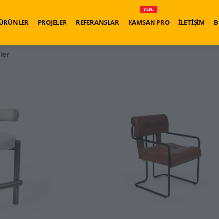
YENİ
ÜRÜNLER
PROJELER
REFERANSLAR
KAMSAN PRO
İLETİŞİM
B
ler