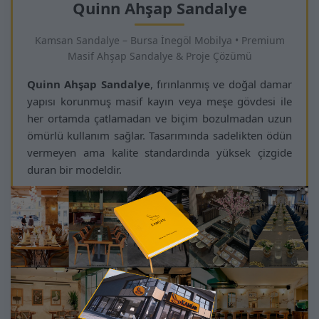
Quinn Ahşap Sandalye
Kamsan Sandalye – Bursa İnegöl Mobilya • Premium
Masif Ahşap Sandalye & Proje Çözümü
Quinn Ahşap Sandalye
, fırınlanmış ve doğal damar
yapısı korunmuş masif kayın veya meşe gövdesi ile
her ortamda çatlamadan ve biçim bozulmadan uzun
ömürlü kullanım sağlar. Tasarımında sadelikten ödün
vermeyen ama kalite standardında yüksek çizgide
duran bir modeldir.
Geniş oturum minderi ve dengeli sırt desteği, gün
boyu oturum gerektiren mekanlarda konforu garanti
eder. Otel, restoran, kafe, villa ve özel iç mekân
projelerinde profesyonel kullanım için geliştirilmiş
taşıma kapasitesi yüksek yapısı ve çizilmeye dayanıklı
finisajı ile dikkat çeker.
Döşeme kumaşı, ahşap tonu ve boya seçeneklerinin