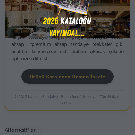
projeye özel uyarlanabilmesi, Quinn modelini
“özelleştirilebilir proje sandalyesi” segmentinde öne
çıkarır. İç mimar ve dekorasyon uzmanlarının aradığı
“şık, dayanıklı ve fonksiyonel ahşap sandalye”
üçlüsünü bir araya getirir ve arama motorlarında
“ahşap sandalye İnegöl”, “proje sandalyesi masif
ahşap”, “premium ahşap sandalye otel/kafe” gibi
anahtar kelimelerde üst sıralara çıkacak şekilde
optimize edilmiştir.
Ürünü Katalogda Hemen İncele
© 2025 Kamsan Sandalye - Bursa İnegöl Mobilya – Tüm Hakları
Saklıdır
Alternatifler