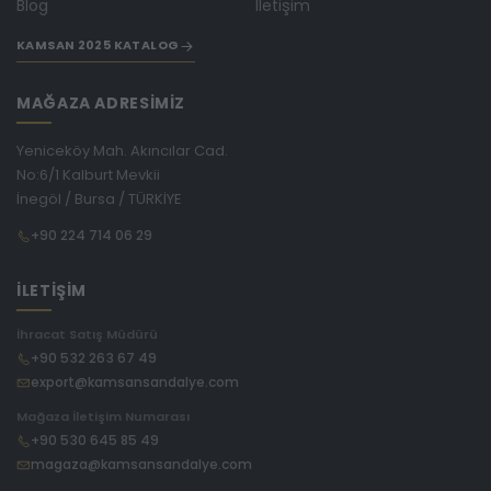
Blog
İletişim
KAMSAN 2025 KATALOG
MAĞAZA ADRESİMİZ
Yeniceköy Mah. Akıncılar Cad.
No:6/1 Kalburt Mevkii
İnegöl / Bursa / TÜRKİYE
+90 224 714 06 29
İLETİŞİM
İhracat Satış Müdürü
+90 532 263 67 49
export@kamsansandalye.com
Mağaza İletişim Numarası
+90 530 645 85 49
magaza@kamsansandalye.com