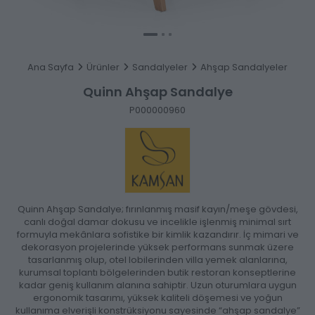
Ana Sayfa
Ürünler
Sandalyeler
Ahşap Sandalyeler
Quinn Ahşap Sandalye
P000000960
Quinn Ahşap Sandalye; fırınlanmış masif kayın/meşe gövdesi,
canlı doğal damar dokusu ve incelikle işlenmiş minimal sırt
formuyla mekânlara sofistike bir kimlik kazandırır. İç mimari ve
dekorasyon projelerinde yüksek performans sunmak üzere
tasarlanmış olup, otel lobilerinden villa yemek alanlarına,
kurumsal toplantı bölgelerinden butik restoran konseptlerine
kadar geniş kullanım alanına sahiptir. Uzun oturumlara uygun
ergonomik tasarımı, yüksek kaliteli döşemesi ve yoğun
kullanıma elverişli konstrüksiyonu sayesinde “ahşap sandalye”