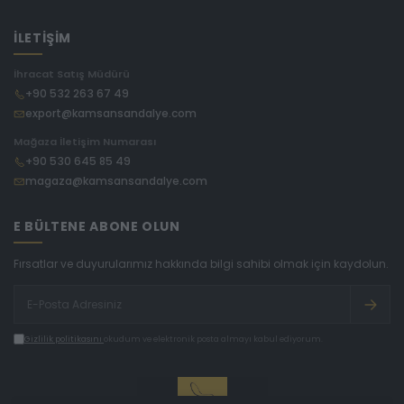
İLETİŞİM
İhracat Satış Müdürü
+90 532 263 67 49
export@kamsansandalye.com
Mağaza İletişim Numarası
+90 530 645 85 49
magaza@kamsansandalye.com
E BÜLTENE ABONE OLUN
Fırsatlar ve duyurularımız hakkında bilgi sahibi olmak için kaydolun.
Gizlilik politikasını
okudum ve elektronik posta almayı kabul ediyorum.