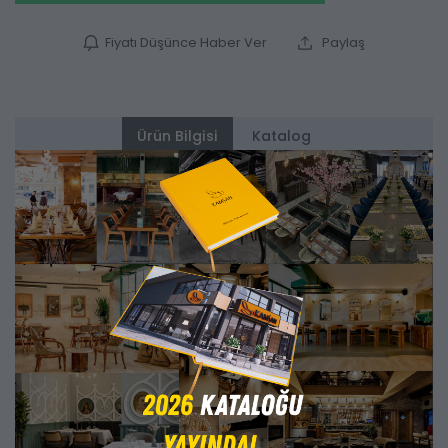
Fiyatı Düşünce Haber Ver
Paylaş
Ürün Bilgisi
Katalog
Alternatifler