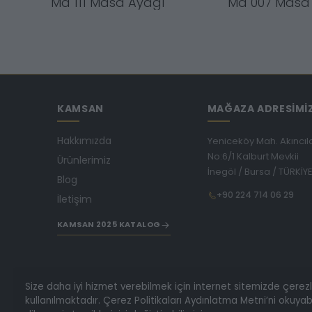
Ma 111 Masa Ayağı
Ma 007 Masa
KAMSAN
MAĞAZA ADRESİMİ
Hakkımızda
Yeniceköy Mah. Akıncıl
No:6/1 Kalburt Mevkii
Ürünlerimiz
İnegöl / Bursa / TÜRKİY
Blog
+90 224 714 06 29
İletişim
KAMSAN 2025 KATALOG
Size daha iyi hizmet verebilmek için internet sitemizde çerez
kullanılmaktadır. Çerez Politikaları Aydınlatma Metni’ni okuyabi