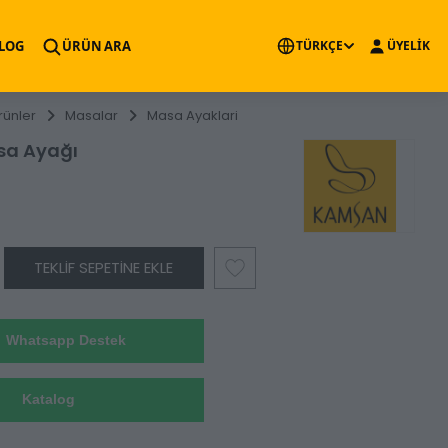
×
LOG
ÜRÜN ARA
TÜRKÇE
ÜYELİK
rünler
Masalar
Masa Ayaklari
sa Ayağı
TEKLIF SEPETINE EKLE
Whatsapp Destek
Katalog