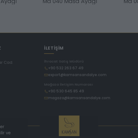
 Ayağı
Ma 040 Masa Ayağı
Ma 0
Z
İLETİŞİM
İhracat Satış Müdürü
ar Cad.
+90 532 263 67 49
export@kamsansandalye.com
E
Mağaza İletişim Numarası
+90 530 645 85 49
magaza@kamsansandalye.com
ler
lir ve