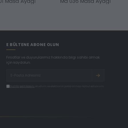
01 Masa Ayağı
Ma 036 Masa Ayağı
E BÜLTENE ABONE OLUN
Fırsatlar ve duyurularımız hakkında bilgi sahibi olmak
için kaydolun.
Gizlilik politikasını
okudum ve elektronik posta almayı kabul ediyorum.