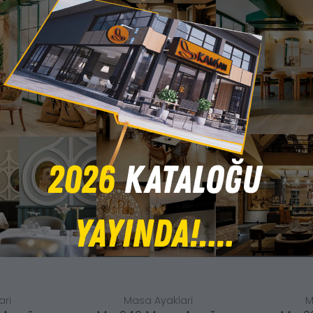
ari
Masa Ayaklari
M