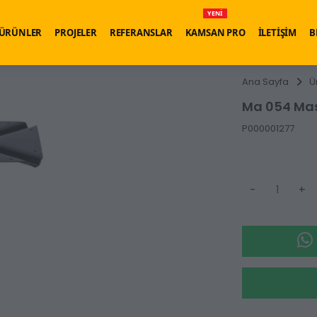
YENİ
ÜRÜNLER
PROJELER
REFERANSLAR
KAMSAN PRO
İLETİŞİM
B
Ana Sayfa
Ü
Ma 054 Ma
P000001277
-
+