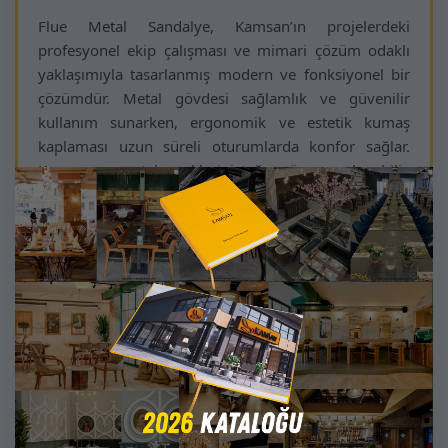
Flue Metal Sandalye, Kamsan’ın projelerdeki
profesyonel ekip çalışması ve mimari çözüm odaklı
yaklaşımıyla tasarlanmış modern ve fonksiyonel bir
çözümdür. Metal gövdesi sağlamlık ve güvenilir
kullanım sunarken, ergonomik ve estetik kumaş
kaplaması uzun süreli oturumlarda konfor sağlar.
Kumaş ve metal renkleri isteğe göre uyarlanabilir,
mekan dekorasyonuna özel uyum sağlar.
Flue Metal Sandalye, otel lobileri, restoran zincirleri,
butik kafeler, ofis alanları, resmi kurumlar ve yurt dışı
projelerinde sofistike bir atmosfer yaratacak şekilde
tasarlanmıştır. Minimalist çizgileri ve zarif detayları
mekanlara prestij ve karakter kazandırır.
Kamsan’ın kalite ve estetik odaklı yaklaşımı ile Flue
Metal Sandalye, projelerde hem görsellik hem de
fonksiyonelliği bir arada sunar. Mekanlarınıza konfor,
dayanıklılık ve modern şıklık kazandıran ideal bir