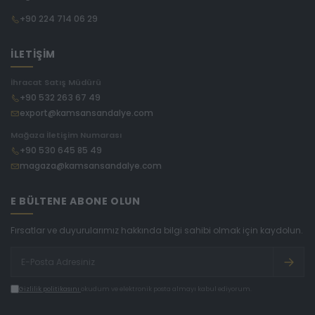
+90 224 714 06 29
İLETİŞİM
İhracat Satış Müdürü
+90 532 263 67 49
export@kamsansandalye.com
Mağaza İletişim Numarası
+90 530 645 85 49
magaza@kamsansandalye.com
E BÜLTENE ABONE OLUN
Fırsatlar ve duyurularımız hakkında bilgi sahibi olmak için kaydolun.
Gizlilik politikasını
okudum ve elektronik posta almayı kabul ediyorum.