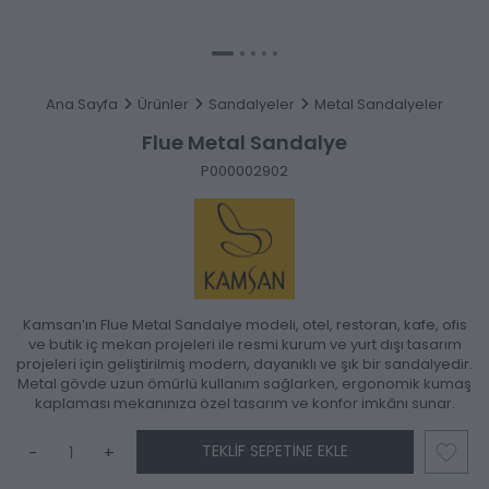
Ana Sayfa
Ürünler
Sandalyeler
Metal Sandalyeler
Flue Metal Sandalye
P000002902
Kamsan’ın Flue Metal Sandalye modeli, otel, restoran, kafe, ofis
ve butik iç mekan projeleri ile resmi kurum ve yurt dışı tasarım
projeleri için geliştirilmiş modern, dayanıklı ve şık bir sandalyedir.
Metal gövde uzun ömürlü kullanım sağlarken, ergonomik kumaş
kaplaması mekanınıza özel tasarım ve konfor imkânı sunar.
TEKLIF SEPETINE EKLE
-
+