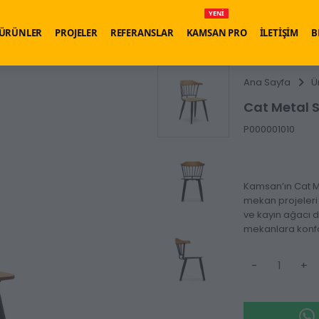
YENİ
ÜRÜNLER
PROJELER
REFERANSLAR
KAMSAN PRO
İLETİŞİM
B
Ana Sayfa
Ü
Cat Metal 
P000001010
Kamsan’ın Cat Me
mekan projeleri 
ve kayın ağacı 
mekanlara konfor
-
+