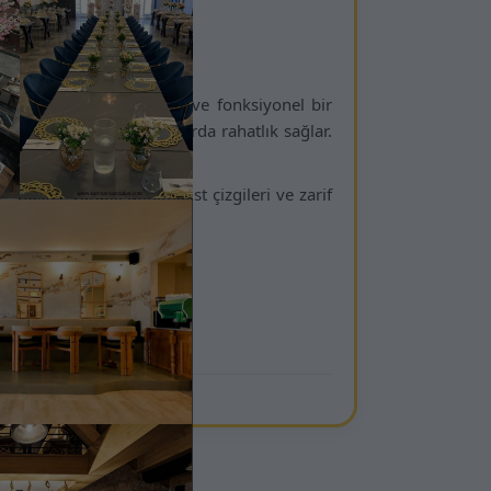
turma çözümleri
le geliştirilmiş modern ve fonksiyonel bir
ı uzun süreli kullanımlarda rahatlık sağlar.
ğlar.
 atmosfer yaratır. Minimalist çizgileri ve zarif
deneyimi sunar.
 çıkan bir çözümdür.