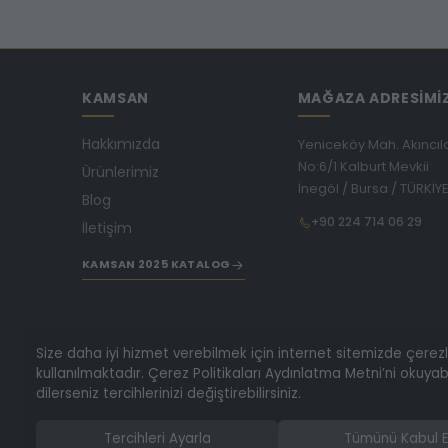
KAMSAN
MAĞAZA ADRESİMİ
Hakkımızda
Yeniceköy Mah. Akıncıl
No:6/1 Kalburt Mevkii
Ürünlerimiz
İnegöl / Bursa / TÜRKİY
Blog
+90 224 714 06 29
İletişim
KAMSAN 2025 KATALOG
Size daha iyi hizmet verebilmek için internet sitemizde çerez
kullanılmaktadır. Çerez Politikaları Aydınlatma Metni’ni okuyabi
dilerseniz tercihlerinizi değiştirebilirsiniz.
Tercihleri Ayarla
Tümünü Kabul E