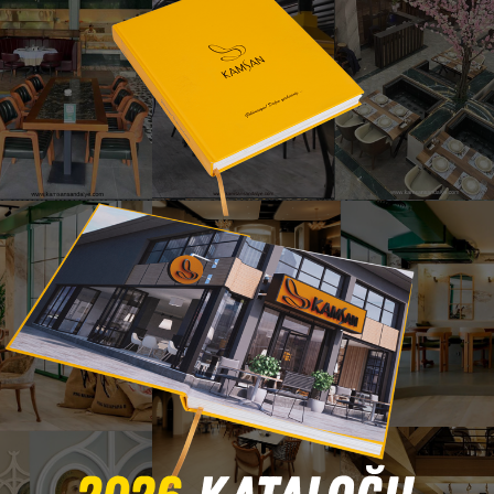
Cat Metal Sandalye
e - Bursa İnegöl Mobilya – Modern ve dayanıklı iç ve dış mekan o
i profesyonel ekip çalışması ve mimari çözüm odaklı yaklaşımı i
etayları dayanıklılık ve estetik sunarken, ergonomik oturum yapıs
zel olarak uyarlanabilir, mekanın dekorasyonuna kusursuz uyum sa
, butik kafeler, ofis alanları ve yurt dışı projelerinde sofistike bir
dırır. Hafif ve dengeli tasarımı, kullanıcıya konforlu bir oturum 
odern tasarım, dayanıklılık ve konfor kazandıran projelerde öne
Ürünü Ürünü Katalogda Hemen İncele
© 2025 Kamsan Sandalye - Bursa İnegöl Mobilya – Tüm Hakları Saklıdır