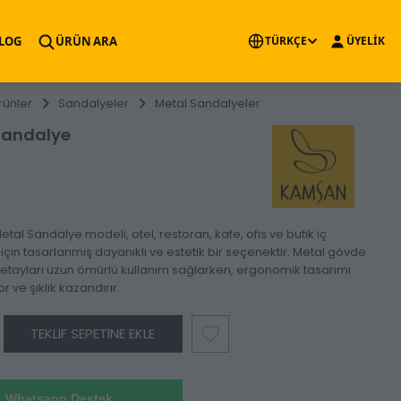
×
LOG
ÜRÜN ARA
TÜRKÇE
ÜYELİK
rünler
Sandalyeler
Metal Sandalyeler
Sandalye
tal Sandalye modeli, otel, restoran, kafe, ofis ve butik iç
için tasarlanmış dayanıklı ve estetik bir seçenektir. Metal gövde
detayları uzun ömürlü kullanım sağlarken, ergonomik tasarımı
 ve şıklık kazandırır.
TEKLIF SEPETINE EKLE
Whatsapp Destek