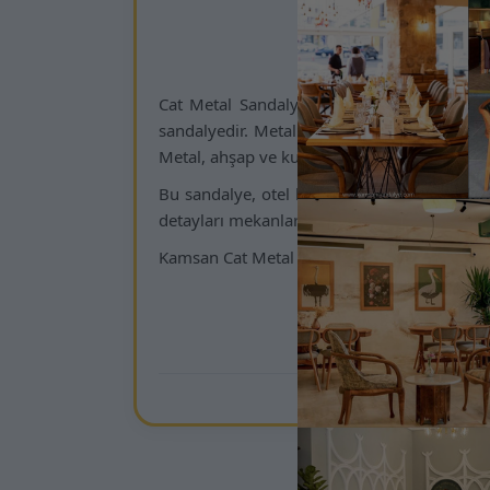
Kamsan Sandaly
Cat Metal Sandalye, Kamsan’ın projelerdek
sandalyedir. Metal gövdesi ve kayın ağacı d
Metal, ahşap ve kumaş renkleri projelere ö
Bu sandalye, otel lobileri, restoran zincirleri
detayları mekanlara prestij ve karakter kazan
Kamsan Cat Metal Sandalye, mekanlarınıza m