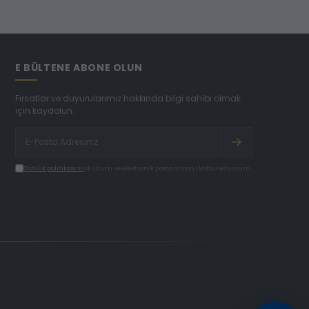
E BÜLTENE ABONE OLUN
Fırsatlar ve duyurularımız hakkında bilgi sahibi olmak
için kaydolun.
Gizlilik politikasını
okudum ve elektronik posta almayı kabul ediyorum.