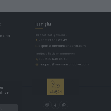
Z
İLETİŞİM
İhracat Satış Müdürü
ar Cad.
+90 532 263 67 49
export@kamsansandalye.com
E
Mağaza İletişim Numarası
+90 530 645 85 49
magaza@kamsansandalye.com
ler
lir ve
t