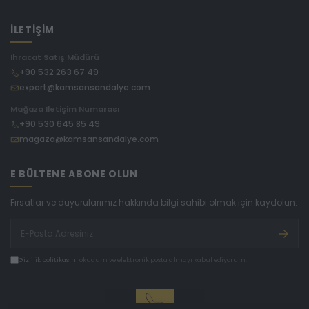
İLETİŞİM
İhracat Satış Müdürü
+90 532 263 67 49
export@kamsansandalye.com
Mağaza İletişim Numarası
+90 530 645 85 49
magaza@kamsansandalye.com
E BÜLTENE ABONE OLUN
Fırsatlar ve duyurularımız hakkında bilgi sahibi olmak için kaydolun.
Gizlilik politikasını
okudum ve elektronik posta almayı kabul ediyorum.