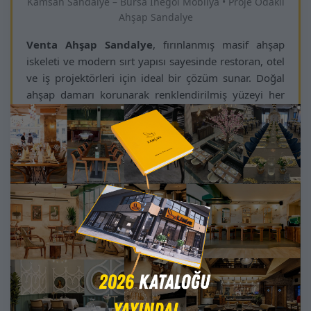
Kamsan Sandalye – Bursa İnegöl Mobilya • Proje Odaklı
Ahşap Sandalye
Venta Ahşap Sandalye
, fırınlanmış masif ahşap
iskeleti ve modern sırt yapısı sayesinde restoran, otel
ve iş projektörleri için ideal bir çözüm sunar. Doğal
ahşap damarı korunarak renklendirilmiş yüzeyi her
koltukta eşsiz bir karakter sergiler.
:contentReference[oaicite:0]{index=0}
Yumuşak ve dayanıklı döşemesi ile yoğun kullanıma
uygun olan satıştan sonra da projeye özel destek
verilen bu model, iç mimari uyum oranı yüksek bir
ahşap sandalye olarak öne çıkmaktadır.
Döşeme, ahşap tonları ve sırt yüksekliği gibi teknik
özellikler projeye özel olarak özelleştirilebilir. “Ahşap
sandalye” araması yapan çözüm ortakları için Venta,
şıklığı, konforu ve uzun ömürlü performansı bir arada
sunar.