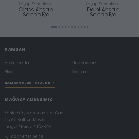
Ahşap Sandalyeler
Ahşap Sandalyeler
Class Ahşap
Delhi Ahşap
Sandalye
Sandalye
KAMSAN
Hakkımızda
Ürünlerimiz
Blog
İletişim
KAMSAN 2025 KATALOG
MAĞAZA ADRESİMİZ
Yeniceköy Mah. Akıncılar Cad.
No:6/1 Kalburt Mevkii
İnegöl / Bursa / TÜRKİYE
+90 224 714 06 29