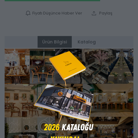
Fiyatı Düşünce Haber Ver
Paylaş
Ürün Bilgisi
Katalog
Alternatifler