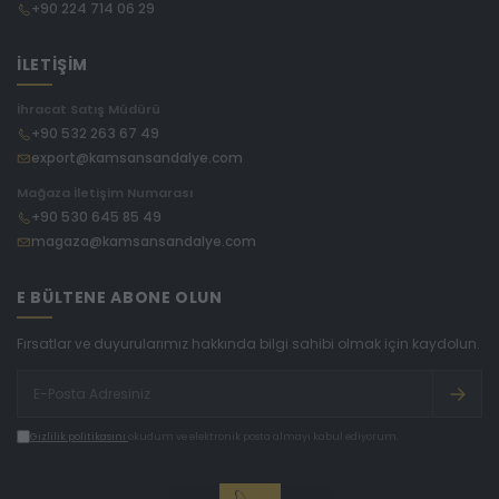
+90 224 714 06 29
İLETİŞİM
İhracat Satış Müdürü
+90 532 263 67 49
export@kamsansandalye.com
Mağaza İletişim Numarası
+90 530 645 85 49
magaza@kamsansandalye.com
E BÜLTENE ABONE OLUN
Fırsatlar ve duyurularımız hakkında bilgi sahibi olmak için kaydolun.
Gizlilik politikasını
okudum ve elektronik posta almayı kabul ediyorum.