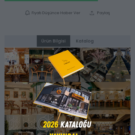
Fiyatı Düşünce Haber Ver
Paylaş
Ürün Bilgisi
Katalog
Alternatifler