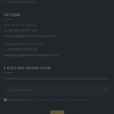
+90 224 714 06 29
İLETİŞİM
İhracat Satış Müdürü
+90 532 263 67 49
export@kamsansandalye.com
Mağaza İletişim Numarası
+90 530 645 85 49
magaza@kamsansandalye.com
E BÜLTENE ABONE OLUN
Fırsatlar ve duyurularımız hakkında bilgi sahibi olmak için kaydolun.
Gizlilik politikasını
okudum ve elektronik posta almayı kabul ediyorum.