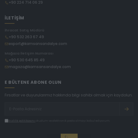
+90 224 714 06 29
İLETİŞİM
İhracat Satış Müdürü
+90 532 263 67 49
export@kamsansandalye.com
Mağaza İletişim Numarası
+90 530 645 85 49
magaza@kamsansandalye.com
E BÜLTENE ABONE OLUN
Fırsatlar ve duyurularımız hakkında bilgi sahibi olmak için kaydolun.
Gizlilik politikasını
okudum ve elektronik posta almayı kabul ediyorum.