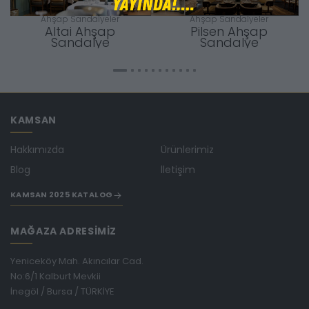
Ahşap Sandalyeler
Ahşap Sandalyeler
Altai Ahşap
Pilsen Ahşap
Sandalye
Sandalye
KAMSAN
Hakkımızda
Ürünlerimiz
Blog
İletişim
KAMSAN 2025 KATALOG
MAĞAZA ADRESİMİZ
Yeniceköy Mah. Akıncılar Cad.
No:6/1 Kalburt Mevkii
İnegöl / Bursa / TÜRKİYE