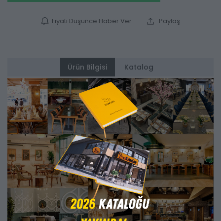
Fiyatı Düşünce Haber Ver
Paylaş
Ürün Bilgisi
Katalog
Alternatifler