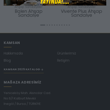
Ahşap Sandalyeler
Ahşap Sandalyeler
Balen Ahşap
Vivente Plus Ahşap
Sandalye
Sandalye
KAMSAN
Hakkımızda
Ürünlerimiz
Blog
İletişim
KAMSAN 2025 KATALOG
MAĞAZA ADRESİMİZ
Yeniceköy Mah. Akıncılar Cad.
No:6/1 Kalburt Mevkii
İnegöl / Bursa / TÜRKİYE