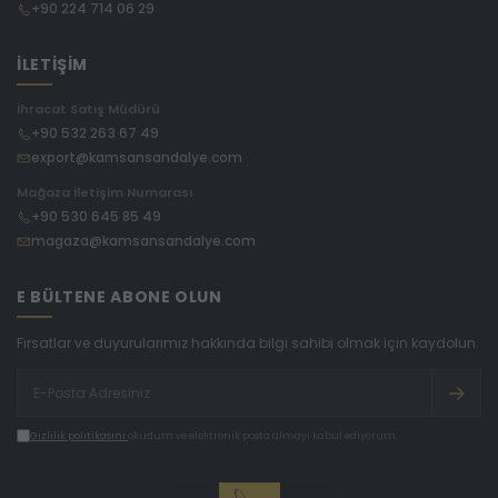
+90 224 714 06 29
İLETİŞİM
İhracat Satış Müdürü
+90 532 263 67 49
export@kamsansandalye.com
Mağaza İletişim Numarası
+90 530 645 85 49
magaza@kamsansandalye.com
E BÜLTENE ABONE OLUN
Fırsatlar ve duyurularımız hakkında bilgi sahibi olmak için kaydolun.
Gizlilik politikasını
okudum ve elektronik posta almayı kabul ediyorum.