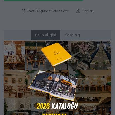
Fiyatı Düşünce Haber Ver
Paylaş
Ürün Bilgisi
Katalog
Alternatifler