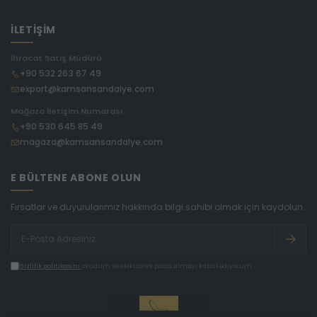
İLETİŞİM
İhracat Satış Müdürü
+90 532 263 67 49
export@kamsansandalye.com
Mağaza İletişim Numarası
+90 530 645 85 49
magaza@kamsansandalye.com
E BÜLTENE ABONE OLUN
Fırsatlar ve duyurularımız hakkında bilgi sahibi olmak için kaydolun.
Gizlilik politikasını
okudum ve elektronik posta almayı kabul ediyorum.