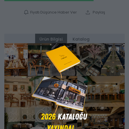
Fiyatı Düşünce Haber Ver
Paylaş
Ürün Bilgisi
Katalog
Alternatifler