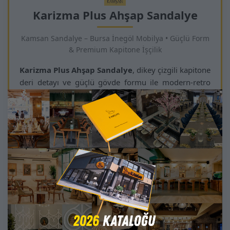
Karizma Plus Ahşap Sandalye
Kamsan Sandalye – Bursa İnegöl Mobilya • Güçlü Form
& Premium Kapitone İşçilik
Karizma Plus Ahşap Sandalye
, dikey çizgili kapitone
deri detayı ve güçlü gövde formu ile modern-retro
stilin en etkileyici örneklerinden biridir. Masif ahşap
yapısı dayanıklılığı artırırken, el işçiliği döşeme
sandalyeye prestijli bir görünüm kazandırır.
Geniş oturum alanı ve ergonomik sırt yapısı uzun
süreli oturmalarda dahi yüksek konfor sağlar. Ürünün
doğal ahşap dokusu, yaşam alanlarına sıcaklık
katarken profesyonel mekanlarda da güçlü bir
dekoratif etki oluşturur.
Kafe, restoran, otel, butik işletmeler ve ev yemek
odaları için ideal seçeneklerden biridir. Kolay
temizlenen yüzeyi ve uzun ömürlü malzeme kalitesi