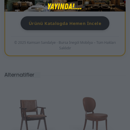
sayesinde yoğun kullanıma uygundur.
Ürünü Katalogda Hemen İncele
© 2025 Kamsan Sandalye - Bursa İnegöl Mobilya – Tüm Hakları
Saklıdır
Alternatifler