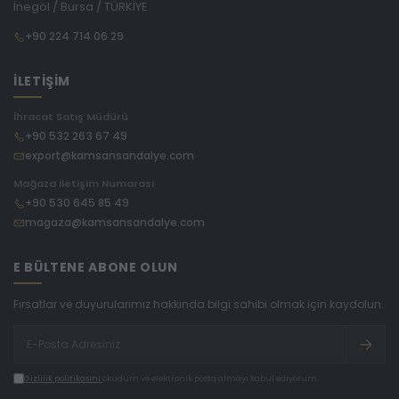
İnegöl / Bursa / TÜRKİYE
+90 224 714 06 29
İLETİŞİM
İhracat Satış Müdürü
+90 532 263 67 49
export@kamsansandalye.com
Mağaza İletişim Numarası
+90 530 645 85 49
magaza@kamsansandalye.com
E BÜLTENE ABONE OLUN
Fırsatlar ve duyurularımız hakkında bilgi sahibi olmak için kaydolun.
Gizlilik politikasını
okudum ve elektronik posta almayı kabul ediyorum.