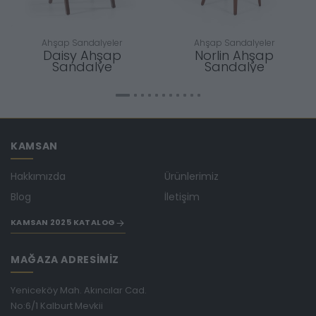
Ahşap Sandalyeler
Ahşap Sandalyeler
Daisy Ahşap
Norlin Ahşap
Sandalye
Sandalye
KAMSAN
Hakkımızda
Ürünlerimiz
Blog
İletişim
KAMSAN 2025 KATALOG
MAĞAZA ADRESİMİZ
Yeniceköy Mah. Akıncılar Cad.
No:6/1 Kalburt Mevkii