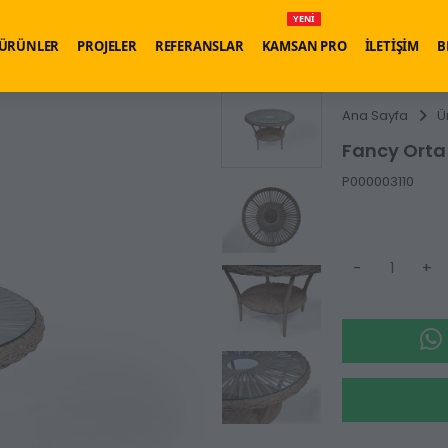
YENİ
ÜRÜNLER
PROJELER
REFERANSLAR
KAMSAN PRO
İLETİŞİM
B
Ana Sayfa
Ü
Fancy Orta
P000003110
-
+