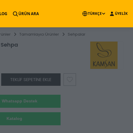
×
LOG
ÜRÜN ARA
TÜRKÇE
ÜYELİK
rünler
Tamamlayıcı Ürünler
Sehpalar
 Sehpa
TEKLIF SEPETINE EKLE
Whatsapp Destek
Katalog