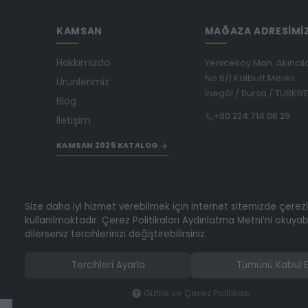
KAMSAN
MAĞAZA ADRESİMİ
Hakkımızda
Yeniceköy Mah. Akıncıl
No:6/1 Kalburt Mevkii
Ürünlerimiz
İnegöl / Bursa / TÜRKİY
Blog
+90 224 714 06 29
İletişim
KAMSAN 2025 KATALOG
Size daha iyi hizmet verebilmek için internet sitemizde çerez
kullanılmaktadır. Çerez Politikaları Aydınlatma Metni’ni okuyabi
dilerseniz tercihlerinizi değiştirebilirsiniz.
Tercihleri Ayarla
Tümünü Kabul E
Gizlilik ve Çerez Politikası