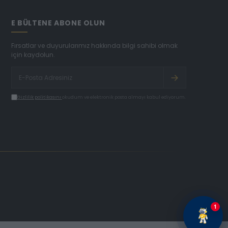
E BÜLTENE ABONE OLUN
Fırsatlar ve duyurularımız hakkında bilgi sahibi olmak
için kaydolun.
Gizlilik politikasını
okudum ve elektronik posta almayı kabul ediyorum.
1