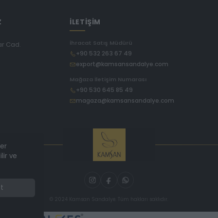
Z
İLETİŞİM
İhracat Satış Müdürü
ar Cad.
+90 532 263 67 49
export@kamsansandalye.com
E
Mağaza İletişim Numarası
+90 530 645 85 49
magaza@kamsansandalye.com
ler
lir ve
t
© 2024 Kamsan Sandalye. Tüm hakları saklıdır.