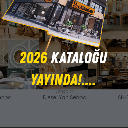
Sehpalar
Sehpa
Diesel Yan Sehpa
SH-