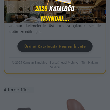
fonksiyonel ve uzun ömürlü ahşap sandalye”
tanımına tam karşılık gelir ve arama motorlarında
“ahşap sandalye İnegöl”, “proje sandalyesi masif
ahşap”, “premium ahşap sandalye otel/kafe” gibi
anahtar kelimelerde üst sıralara çıkacak şekilde
optimize edilmiştir.
Ürünü Katalogda Hemen İncele
© 2025 Kamsan Sandalye - Bursa İnegöl Mobilya – Tüm Hakları
Saklıdır
Alternatifler