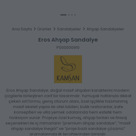
Ana Sayfa
Ürünler
Sandalyeler
Ahşap Sandalyeler
Eros Ahşap Sandalye
P000000910
Eros Ahşap Sandalye; doğal masif ahşabın karakterini modern
çizgilerle birleştiren zarif bir tasarımdır. Yumuşak hatlarıyla dikkat
çeken sırt formu, geniş oturum alanı, özel işçilikle hazırlanmış
masif iskelet yapısı ile otel lobileri, butik restoranlar, kafe
konseptleri ve villa yemek odalarında hem estetik hem
fonksiyon sunar. Projeye özel kumaş, ahşap tonları ve finisaj
seçenekleri ile iç mimarların “premium ahşap sandalye”, “masif
ahşap sandalye İnegöl” ve “proje bazlı sandalye çözümü”
aramalarında ilk tercihlerinden birisidir.