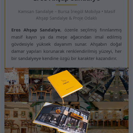
Kamsan Sandalye – Bursa İnegöl Mobilya • Masif
Ahşap Sandalye & Proje Odaklı
Eros Ahşap Sandalye
, özenle seçilmiş fırınlanmış
masif kayın ya da meşe ağacından imal edilmiş
gövdesiyle yüksek dayanım sunar. Ahşabın doğal
damar yapıları korunarak renklendirilmiş yüzeyi, her
bir sandalyeye kendine özgü bir karakter kazandırır.
Geniş oturum minderi ve ergonomik sırt desteği
sayesinde uzun süreli oturumlarda dahi konforlu bir
deneyim sağlar. Otel lobileri, lüks restoranlar, kafe
konseptleri, villa yemek alanları ve kurumsal iç
mekânlarda yoğun kullanıma uygun olacak şekilde
tasarlanmıştır.
Eros modeli; ahşap tonu, döşeme kumaşı ve yüzey
finisajı açısından projeye özel seçenekler sunar. İç
mimarlık ve dekorasyon uzmanlarının “şık,