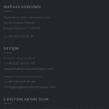
MAĞAZA ADRESİMİZ
Yeniceköy Mah. Akıncılar Cad.
No:6/1 Kalburt Mevkii
İnegöl / Bursa / TÜRKİYE
+90 224 714 06 29
İLETİŞİM
İhracat Satış Müdürü
+90 532 263 67 49
export@kamsansandalye.com
Mağaza İletişim Numarası
+90 530 645 85 49
magaza@kamsansandalye.com
E BÜLTENE ABONE OLUN