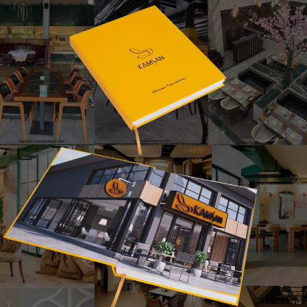
Doha Metal Sandalye
an Sandalye – Bursa İnegöl Mobilya • Modern – Klasik – Metal Ta
f metal gövdesi ve yuvarlak sırt tasarımıyla klasik detayları mode
de mekâna estetik bir değer katar.
 yapı, konforu artırırken; ince metal hatlar sandalyeyi görsel ola
 odaklı iç mimari projelerde güçlü bir dekoratif etki yaratır.
del, tarihi dokuyu güncel tasarımla bir araya getirmek isteye
llanılabilecek dayanıklı bir oturma çözümü sunar.
air, classical modern chair, restaurant armchair ve proje mobilya
ayışını yansıtır.
Ürünü Katalogda Hemen İncele
© 2025 Kamsan Sandalye - Bursa İnegöl Mobilya – Tüm Hakları Saklıdır