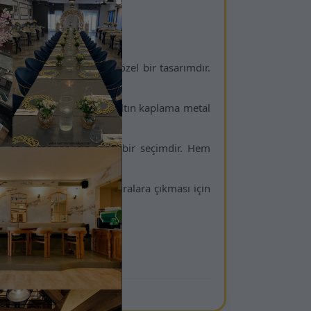
sarım
rn çizgilerle buluşturan özel bir tasarımdır.
rak daha hafif gösterir. Altın kaplama metal
n iç mimarlar için ideal bir seçimdir. Hem
sı gibi aramalarda üst sıralara çıkması için