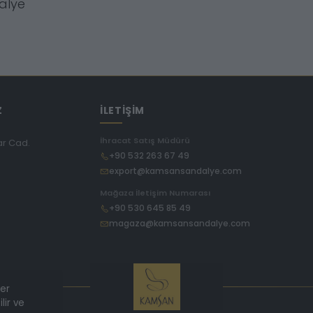
alye
Z
İLETİŞİM
İhracat Satış Müdürü
ar Cad.
+90 532 263 67 49
export@kamsansandalye.com
E
Mağaza İletişim Numarası
+90 530 645 85 49
magaza@kamsansandalye.com
ler
lir ve