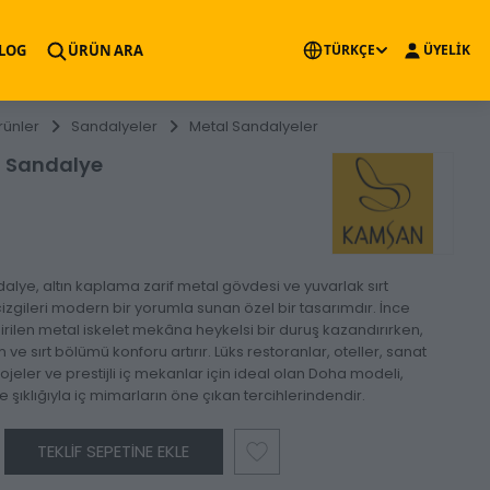
×
LOG
ÜRÜN ARA
TÜRKÇE
ÜYELİK
rünler
Sandalyeler
Metal Sandalyeler
 Sandalye
lye, altın kaplama zarif metal gövdesi ve yuvarlak sırt
çizgileri modern bir yorumla sunan özel bir tasarımdır. İnce
ndirilen metal iskelet mekâna heykelsi bir duruş kazandırırken,
e sırt bölümü konforu artırır. Lüks restoranlar, oteller, sanat
ojeler ve prestijli iç mekanlar için ideal olan Doha modeli,
 şıklığıyla iç mimarların öne çıkan tercihlerindendir.
TEKLIF SEPETINE EKLE