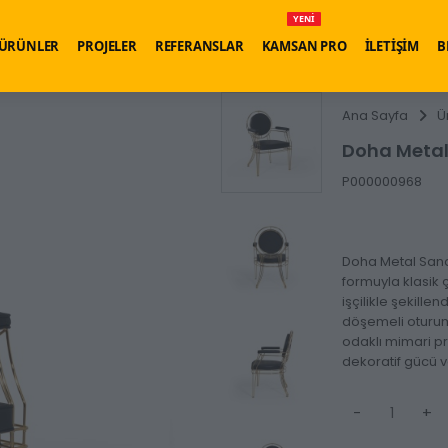
YENİ
ÜRÜNLER
PROJELER
REFERANSLAR
KAMSAN PRO
İLETİŞİM
B
Ana Sayfa
Ü
Doha Metal
P000000968
Doha Metal Sanda
formuyla klasik 
işçilikle şekille
döşemeli oturum v
odaklı mimari pr
dekoratif gücü ve
-
+