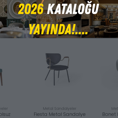
eler
Metal Sandalyeler
Met
olsuz
Fiesta Metal Sandalye
Bonet 