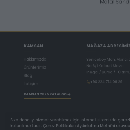
Metal Sand
KAMSAN
MAĞAZA ADRESİMİ
Hakkımızda
Yeniceköy Mah. Akıncıl
No:6/1 Kalburt Mevkii
Ürünlerimiz
İnegöl / Bursa / TÜRKİY
Blog
+90 224 714 06 29
İletişim
KAMSAN 2025 KATALOG
Size daha iyi hizmet verebilmek için internet sitemizde çerez
kullanılmaktadır. Çerez Politikaları Aydınlatma Metni’ni okuyabi