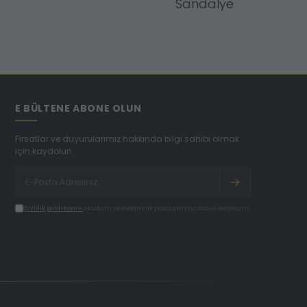
Sandalye
E BÜLTENE ABONE OLUN
Fırsatlar ve duyurularımız hakkında bilgi sahibi olmak
için kaydolun.
Gizlilik politikasını
okudum ve elektronik posta almayı kabul ediyorum.