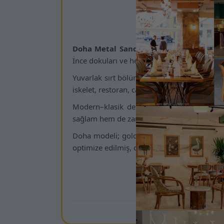
Kams
Doha Metal Sandalye
, altın kaplama zari
İnce dokuları ve heykelsi görünümü sayesin
Yuvarlak sırt bölümünde kullanılan döşemeli
iskelet, restoran, cafe, otel lobileri ve sanat
Modern–klasik dengesiyle hazırlanan bu mo
sağlam hem de zarif yapısıyla uzun yıllar ku
Doha modeli; gold metal sandalye, luxury ch
optimize edilmiş, dikkat çekici bir tasarım anl