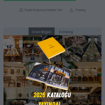
Fiyatı Düşünce Haber Ver
Paylaş
Ürün Bilgisi
Katalog
Alternatifler