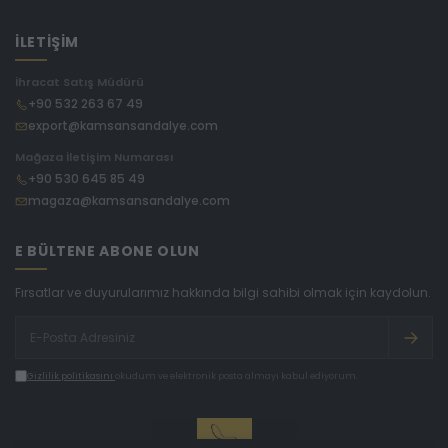
İLETİŞİM
İhracat Satış Müdürü
+90 532 263 67 49
export@kamsansandalye.com
Mağaza İletişim Numarası
+90 530 645 85 49
magaza@kamsansandalye.com
E BÜLTENE ABONE OLUN
Fırsatlar ve duyurularımız hakkında bilgi sahibi olmak için kaydolun.
Gizlilik politikasını
okudum ve elektronik posta almayı kabul ediyorum.