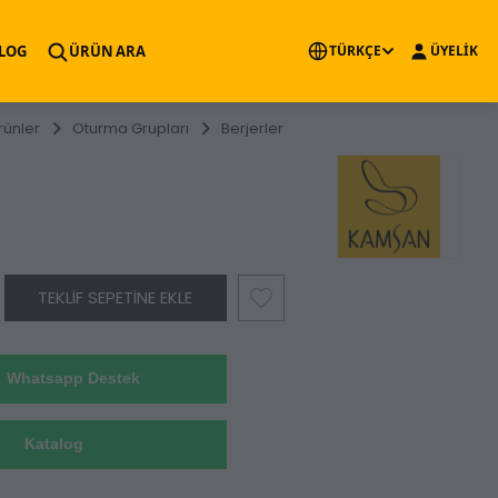
×
LOG
ÜRÜN ARA
TÜRKÇE
ÜYELİK
rünler
Oturma Grupları
Berjerler
TEKLIF SEPETINE EKLE
Whatsapp Destek
Katalog