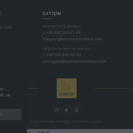
Z
İLETİŞİM
İhracat Satış Müdürü
ar Cad.
+90 532 263 67 49
export@kamsansandalye.com
E
Mağaza İletişim Numarası
+90 530 645 85 49
magaza@kamsansandalye.com
ler
lir ve
t
© 2024 Kamsan Sandalye. Tüm hakları saklıdır.