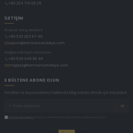
+90 224 714 06 29
İLETİŞİM
İhracat Satış Müdürü
+90 532 263 67 49
export@kamsansandalye.com
Mağaza İletişim Numarası
+90 530 645 85 49
magaza@kamsansandalye.com
E BÜLTENE ABONE OLUN
Fırsatlar ve duyurularımız hakkında bilgi sahibi olmak için kaydolun.
Gizlilik politikasını
okudum ve elektronik posta almayı kabul ediyorum.