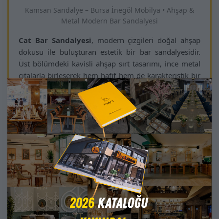
Kamsan Sandalye – Bursa İnegöl Mobilya • Ahşap &
Metal Modern Bar Sandalyesi
Cat Bar Sandalyesi
, modern çizgileri doğal ahşap
dokusu ile buluşturan estetik bir bar sandalyesidir.
Üst bölümdeki kavisli ahşap sırt tasarımı, ince metal
çıtalarla birleşerek hem hafif hem de karakteristik bir
siluet sunar.
Konforlu oturum minderi uzun süreli kullanımda
rahatlık sağlarken, dayanıklı metal ayak yapısı yoğun
ticari kullanıma tamamen uygundur. Ahşap ve
metalin modern uyumu sayesinde kafe & restoran
bar alanlarından ev içi bar köşelerine kadar pek çok
mekânda şık ve fonksiyonel bir çözüm oluşturur.
Tasarımındaki minimal çizgiler ve hafif gövde yapısı,
Cat modelini modern dekorasyonlarda tamamlayıcı
bir unsur haline getirir. Renk ve döşeme
seçenekleriyle proje bazlı özel üretime uygundur.