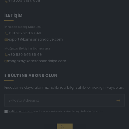
+90 224 714 06 29
İLETİŞİM
İhracat Satış Müdürü
+90 532 263 67 49
export@kamsansandalye.com
Mağaza İletişim Numarası
+90 530 645 85 49
magaza@kamsansandalye.com
E BÜLTENE ABONE OLUN
Fırsatlar ve duyurularımız hakkında bilgi sahibi olmak için kaydolun.
Gizlilik politikasını
okudum ve elektronik posta almayı kabul ediyorum.