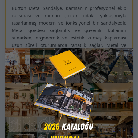
Button Metal Sandalye, Kamsan’ın profesyonel ekip
çalışması ve mimari çözüm odaklı yaklaşımıyla
tasarlanmış modern ve fonksiyonel bir sandalyedir.
Metal gövdesi sağlamlık ve güvenilir kullanım
sunarken, ergonomik ve estetik kumaş kaplaması
uzun süreli oturumlarda rahatlık sağlar. Metal ve
kumaş renkleri projelere özel olarak uyarlanabilir,
mekan dekorasyonuna kusursuz uyum sağlar.
Bu sandalye, otel lobileri, restoran zincirleri, butik
kafeler, ofis alanları ve yurt dışı projelerinde sofistike
ve modern bir atmosfer yaratır. Minimalist çizgileri ve
zarif detayları mekanlara prestij ve karakter
kazandırır. Hafif ve dengeli tasarımı, kullanıcıya
konforlu bir oturum deneyimi sunar.
Kamsan Button Metal Sandalye, mekanlarınıza
estetik, konfor ve dayanıklılık kazandıran projelerde
öne çıkan bir çözümdür.