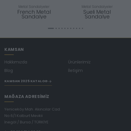
Metal Sandalyeler
Metal Sandalyeler
French Metal
Sueli Metal
Sandalye
Sandalye
KAMSAN
Hakkımızda
Ürünlerimiz
Blog
İletişim
KAMSAN 2025 KATALOG
MAĞAZA ADRESİMİZ
Yeniceköy Mah. Akıncılar Cad.
No:6/1 Kalburt Mevkii
İnegöl / Bursa / TÜRKİYE