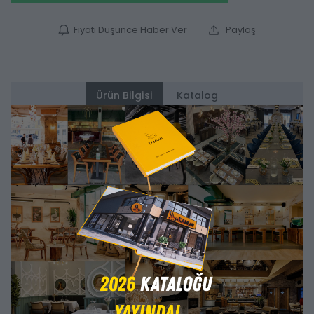
Fiyatı Düşünce Haber Ver
Paylaş
Ürün Bilgisi
Katalog
Alternatifler