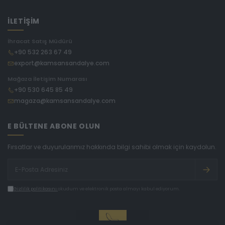
İLETİŞİM
İhracat Satış Müdürü
+90 532 263 67 49
export@kamsansandalye.com
Mağaza İletişim Numarası
+90 530 645 85 49
magaza@kamsansandalye.com
E BÜLTENE ABONE OLUN
Fırsatlar ve duyurularımız hakkında bilgi sahibi olmak için kaydolun.
Gizlilik politikasını
okudum ve elektronik posta almayı kabul ediyorum.