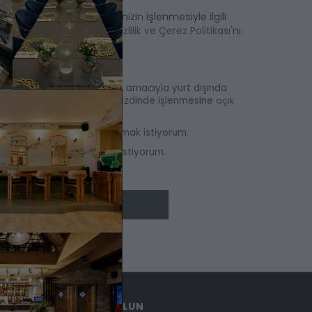
işinize dair kişisel verilerinizin işlenmesiyle ilgili
'ni ve
'nı
kin Aydınlatma Metni
Gizlilik ve Çerez Politikası
Politikası
ni kabul ediyorum.
min, hizmetin sağlanabilmesi amacıyla yurt dışında
a ve hizmet sağlayıcılar nezdinde işlenmesine
açık
 e-posta ile haberdar olmak istiyorum.
 SMS'le haberdar olmak istiyorum.
ÜYE OL
E BÜLTENE ABONE OLUN