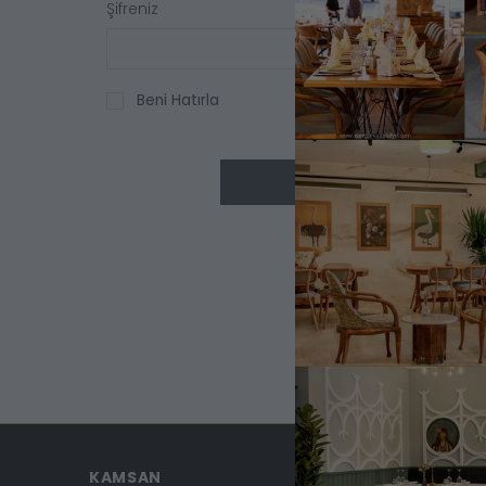
Şifreniz
Beni Hatırla
GIRIŞ YAP
KAMSAN
MAĞAZA ADRESİMİ