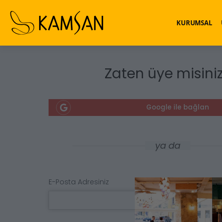
KURUMSAL
Zaten üye misini
Google ile bağlan
ya da
E-Posta Adresiniz