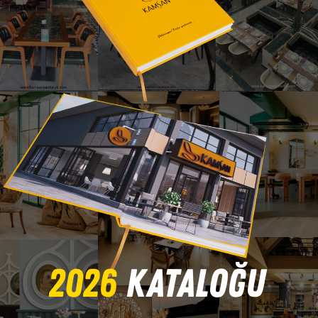
Üyeliğinize ve alışver
Kişisel Verilere İliş
inceleyebilirsiniz.
Şifremi Unuttum
Gizlilik ve Çerez 
Kişisel verileri
bulunan sunuculard
rıza
veriyorum
Kampanyalardan
Kampanyalardan
Z
İLETİŞİM