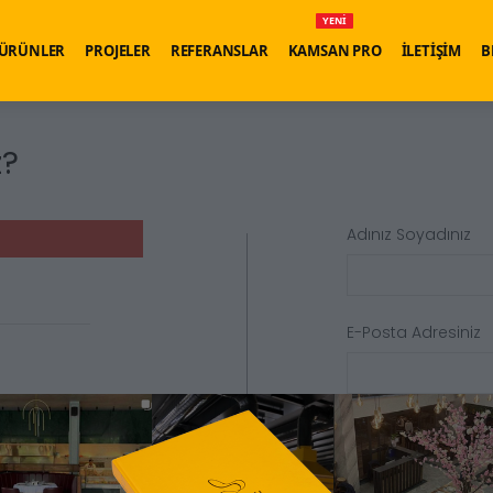
YENİ
ÜRÜNLER
PROJELER
REFERANSLAR
KAMSAN PRO
İLETİŞİM
B
z?
Adınız Soyadınız
E-Posta Adresiniz
Şifreniz