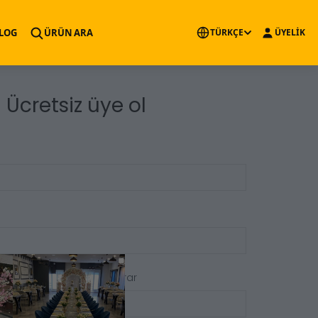
×
LOG
ÜRÜN ARA
TÜRKÇE
ÜYELİK
Ücretsiz üye ol
Şifre Tekrar